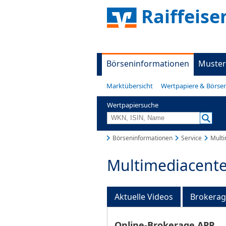
Raiffeise
Börseninformationen
Muster
Marktübersicht
Wertpapiere & Börse
Wertpapiersuche
Börseninformationen
Service
Multi
Multimediacente
Aktuelle Videos
Brokera
Online-Brokerage APP