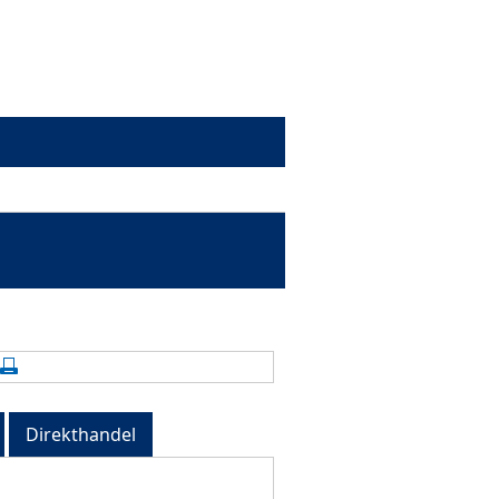
alte aktualisieren
Seite drucken
Direkthandel