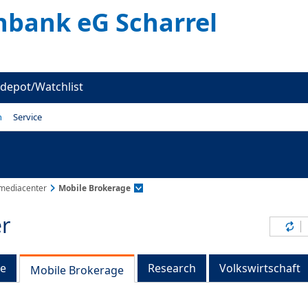
nbank eG Scharrel
depot/Watchlist
n
Service
mediacenter
Mobile Brokerage
r
Inh
ge
Research
Volkswirtschaft
Mobile Brokerage