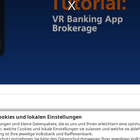
sich die Angaben auf die Vergangenheit beziehen und historische Wertentwicklunge
okies und lokalen Einstellungen
rformanceangaben handelt es sich stets um Bruttowertangaben. Bei Bruttowertang
), die beim Erwerb von Wertpapieren in der Regel anfallen, nicht berücksichti
lungen sind kleine Datenpakete, die es uns und Ihnen erleichtern eine opti
lungsrechner können Sie auf den einzelnen Wertpapierseiten Ihre individuell b
n, welche Cookies und lokale Einstellungen sie zulassen und welche sie able
gung sämtlicher Transaktionskosten und etwaigen Depotgebühren ergibt, errechne
 ist Ihre jeweilige Volksbank und Raiffeisenbank.
ungsschwankungen steigen oder fallen.
chutz
entnehmen Sie bitte den Datenschutzhinweisen Ihrer jeweiligen Volks