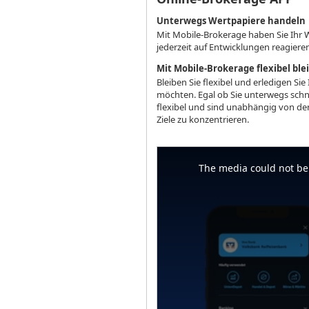
Unterwegs Wertpapiere handeln
Mit Mobile-Brokerage haben Sie Ihr 
jederzeit auf Entwicklungen reagiere
Mit Mobile-Brokerage flexibel ble
Bleiben Sie flexibel und erledigen 
möchten. Egal ob Sie unterwegs schn
flexibel und sind unabhängig von den 
Ziele zu konzentrieren.
This
is
a
The media could not be 
modal
window.