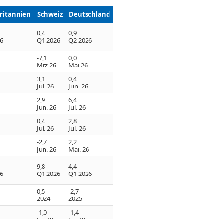
ritannien
Schweiz
Deutschland
0,4
0,9
26
Q1 2026
Q2 2026
-7,1
0,0
Mrz 26
Mai 26
3,1
0,4
Jul. 26
Jun. 26
2,9
6,4
Jun. 26
Jul. 26
0,4
2,8
Jul. 26
Jul. 26
-2,7
2,2
Jun. 26
Mai. 26
9,8
4,4
26
Q1 2026
Q1 2026
0,5
-2,7
2024
2025
-1,0
-1,4