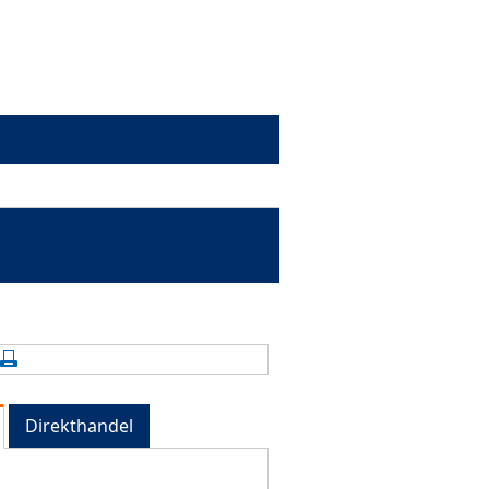
alte aktualisieren
Seite drucken
Direkthandel