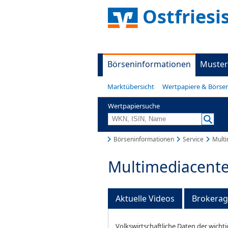
Ostfriesi
Börseninformationen
Muster
Marktübersicht
Wertpapiere & Börse
Wertpapiersuche
Börseninformationen
Service
Multi
Multimediacente
Aktuelle Videos
Brokera
Volkswirtschaftliche Daten der wichti