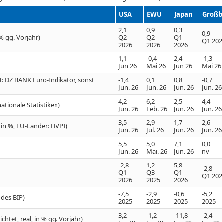
USA
EWU
Japan
Großb
2,1
0,9
0,3
0,9
% gg. Vorjahr)
Q2
Q2
Q1
Q1 20
2026
2026
2026
1,1
-0,4
2,4
-1,3
Jun 26
Mai 26
Jun 26
Mai 26
: DZ BANK Euro-Indikator, sonst
-1,4
0,1
0,8
-0,7
Jun. 26
Jun. 26
Jun. 26
Jun. 26
4,2
6,2
2,5
4,4
ationale Statistiken)
Jun. 26
Feb. 26
Jun. 26
Jun. 26
3,5
2,9
1,7
2,6
J in %, EU-Länder: HVPI)
Jun. 26
Jul. 26
Jun. 26
Jun. 26
5,5
5,0
7,1
0,0
Jun. 26
Mai. 26
Jun. 26
nv
-2,8
1,2
5,8
-2,8
Q1
Q3
Q1
Q1 20
2026
2025
2026
-7,5
-2,9
-0,6
-5,2
 des BIP)
2025
2025
2025
2025
3,2
-1,2
-11,8
-2,4
htet, real, in % gg. Vorjahr)