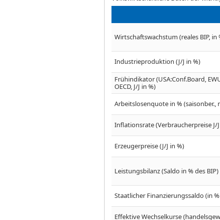
Wirtschaftswachstum (reales BIP, in 
Industrieproduktion (J/J in %)
Frühindikator (USA:Conf.Board, EWU
OECD, J/J in %)
Arbeitslosenquote in % (saisonber., n
Inflationsrate (Verbraucherpreise J/
Erzeugerpreise (J/J in %)
Leistungsbilanz (Saldo in % des BIP)
Staatlicher Finanzierungssaldo (in %
Effektive Wechselkurse (handelsgewic