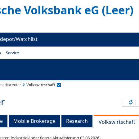
sche Volksbank eG (Leer)
depot/Watchlist
n
Service
mediacenter
Volkswirtschaft
r
Inh
ge
Mobile Brokerage
Research
Volkswirtschaft
gsten Industrieländer (letzte Aktualisierung 03.08.2026)