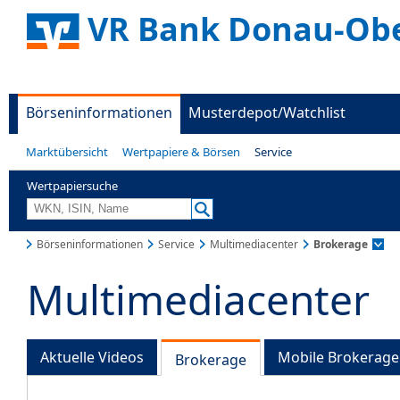
VR Bank Donau-Ob
Börseninformationen
Musterdepot/Watchlist
Marktübersicht
Wertpapiere & Börsen
Service
Wertpapiersuche
Börseninformationen
Service
Multimediacenter
Brokerage
Multimediacenter
Aktuelle Videos
Mobile Brokerage
Brokerage