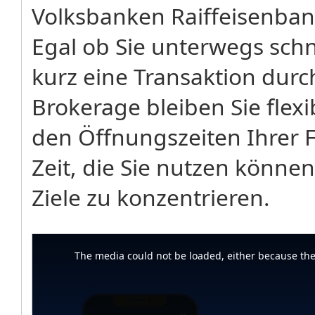
Volksbanken Raiffeisenba
Egal ob Sie unterwegs sch
kurz eine Transaktion dur
Brokerage bleiben Sie flex
den Öffnungszeiten Ihrer Fi
Zeit, die Sie nutzen können
Ziele zu konzentrieren.
This
is
a
The media could not be loaded, either because the 
modal
window.