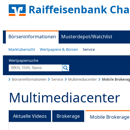
Raiffeisenbank Ch
Börseninformationen
Musterdepot/Watchlist
Marktübersicht
Wertpapiere & Börsen
Service
Wertpapiersuche
Börseninformationen
Service
Multimediacenter
Mobile Brokera
Multimediacenter
Aktuelle Videos
Brokerage
Mobile Brokerage