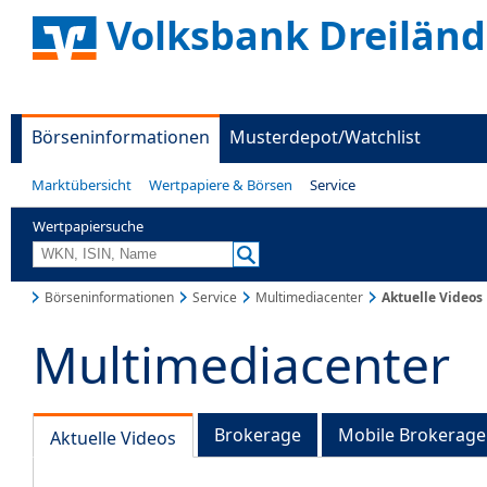
Volksbank Dreiländ
Börseninformationen
Musterdepot/Watchlist
Marktübersicht
Wertpapiere & Börsen
Service
Wertpapiersuche
Börseninformationen
Service
Multimediacenter
Aktuelle Videos
Multimediacenter
Brokerage
Mobile Brokerage
Aktuelle Videos