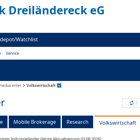
k Dreiländereck eG
depot/Watchlist
n
Service
mediacenter
Volkswirtschaft
r
Inh
ge
Mobile Brokerage
Research
Volkswirtschaft
gsten Industrieländer (letzte Aktualisierung 03.08.2026)