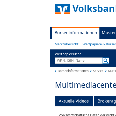
Volksban
Börseninformationen
Muster
Marktübersicht
Wertpapiere & Börse
Wertpapiersuche
Börseninformationen
Service
Multi
Multimediacente
Aktuelle Videos
Brokera
Volkswirtschaftliche Daten der wichti