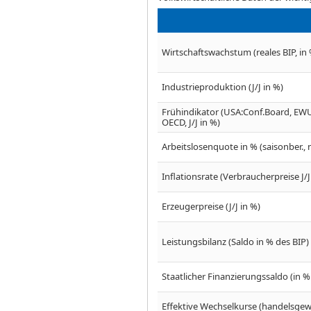
Wirtschaftswachstum (reales BIP, in 
Industrieproduktion (J/J in %)
Frühindikator (USA:Conf.Board, EWU
OECD, J/J in %)
Arbeitslosenquote in % (saisonber., n
Inflationsrate (Verbraucherpreise J/
Erzeugerpreise (J/J in %)
Leistungsbilanz (Saldo in % des BIP)
Staatlicher Finanzierungssaldo (in %
Effektive Wechselkurse (handelsgewic