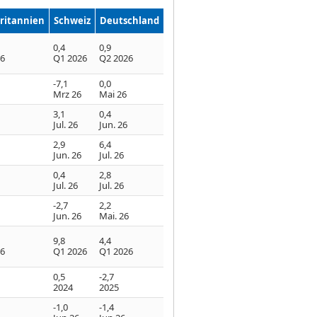
ritannien
Schweiz
Deutschland
0,4
0,9
26
Q1 2026
Q2 2026
-7,1
0,0
Mrz 26
Mai 26
3,1
0,4
Jul. 26
Jun. 26
2,9
6,4
Jun. 26
Jul. 26
0,4
2,8
Jul. 26
Jul. 26
-2,7
2,2
Jun. 26
Mai. 26
9,8
4,4
26
Q1 2026
Q1 2026
0,5
-2,7
2024
2025
-1,0
-1,4