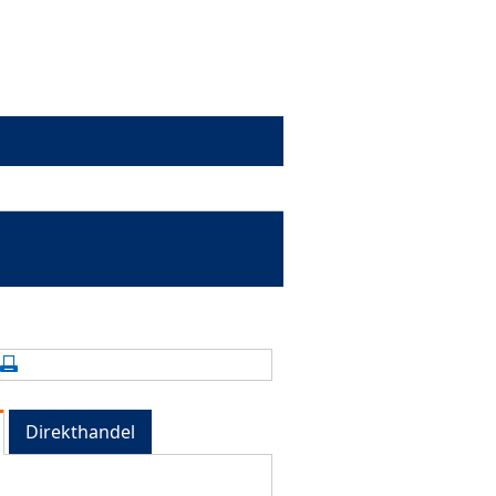
alte aktualisieren
Seite drucken
Direkthandel