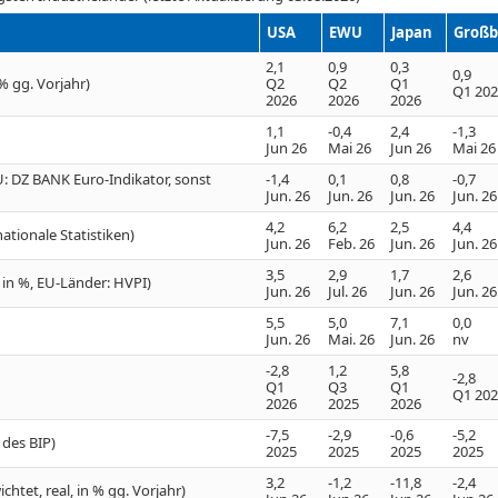
USA
EWU
Japan
Großb
2,1
0,9
0,3
0,9
% gg. Vorjahr)
Q2
Q2
Q1
Q1 20
2026
2026
2026
1,1
-0,4
2,4
-1,3
Jun 26
Mai 26
Jun 26
Mai 26
: DZ BANK Euro-Indikator, sonst
-1,4
0,1
0,8
-0,7
Jun. 26
Jun. 26
Jun. 26
Jun. 26
4,2
6,2
2,5
4,4
ationale Statistiken)
Jun. 26
Feb. 26
Jun. 26
Jun. 26
3,5
2,9
1,7
2,6
J in %, EU-Länder: HVPI)
Jun. 26
Jul. 26
Jun. 26
Jun. 26
5,5
5,0
7,1
0,0
Jun. 26
Mai. 26
Jun. 26
nv
-2,8
1,2
5,8
-2,8
Q1
Q3
Q1
Q1 20
2026
2025
2026
-7,5
-2,9
-0,6
-5,2
 des BIP)
2025
2025
2025
2025
3,2
-1,2
-11,8
-2,4
htet, real, in % gg. Vorjahr)