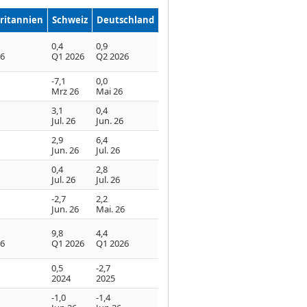
ritannien
Schweiz
Deutschland
0,4
0,9
26
Q1 2026
Q2 2026
-7,1
0,0
Mrz 26
Mai 26
3,1
0,4
Jul. 26
Jun. 26
2,9
6,4
Jun. 26
Jul. 26
0,4
2,8
Jul. 26
Jul. 26
-2,7
2,2
Jun. 26
Mai. 26
9,8
4,4
26
Q1 2026
Q1 2026
0,5
-2,7
2024
2025
-1,0
-1,4