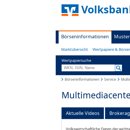
Volksban
Börseninformationen
Muster
Marktübersicht
Wertpapiere & Börse
Wertpapiersuche
Börseninformationen
Service
Multi
Multimediacente
Aktuelle Videos
Brokera
Volkswirtschaftliche Daten der wichti