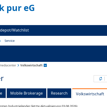
k pur eG
depot/Watchlist
n
Service
mediacenter
Volkswirtschaft
r
Inh
ge
Mobile Brokerage
Research
Volkswirtschaft
gsten Industrieländer (letzte Aktualisierung 03.08.2026)