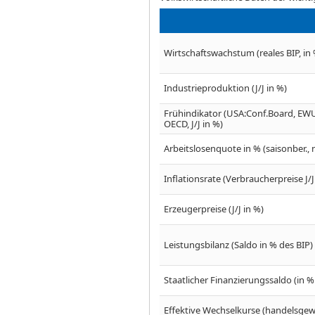
Wirtschaftswachstum (reales BIP, in 
Industrieproduktion (J/J in %)
Frühindikator (USA:Conf.Board, EWU
OECD, J/J in %)
Arbeitslosenquote in % (saisonber., n
Inflationsrate (Verbraucherpreise J/
Erzeugerpreise (J/J in %)
Leistungsbilanz (Saldo in % des BIP)
Staatlicher Finanzierungssaldo (in %
Effektive Wechselkurse (handelsgewic