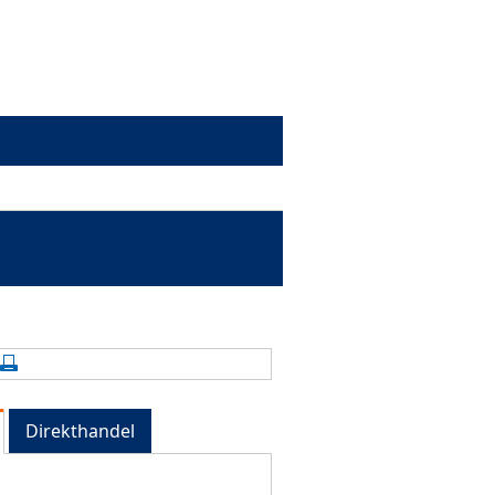
alte aktualisieren
Seite drucken
Direkthandel