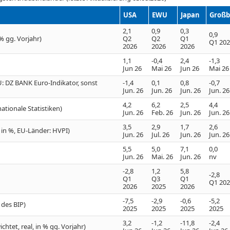
USA
EWU
Japan
Großb
2,1
0,9
0,3
0,9
% gg. Vorjahr)
Q2
Q2
Q1
Q1 20
2026
2026
2026
1,1
-0,4
2,4
-1,3
Jun 26
Mai 26
Jun 26
Mai 26
: DZ BANK Euro-Indikator, sonst
-1,4
0,1
0,8
-0,7
Jun. 26
Jun. 26
Jun. 26
Jun. 26
4,2
6,2
2,5
4,4
ationale Statistiken)
Jun. 26
Feb. 26
Jun. 26
Jun. 26
3,5
2,9
1,7
2,6
J in %, EU-Länder: HVPI)
Jun. 26
Jul. 26
Jun. 26
Jun. 26
5,5
5,0
7,1
0,0
Jun. 26
Mai. 26
Jun. 26
nv
-2,8
1,2
5,8
-2,8
Q1
Q3
Q1
Q1 20
2026
2025
2026
-7,5
-2,9
-0,6
-5,2
 des BIP)
2025
2025
2025
2025
3,2
-1,2
-11,8
-2,4
htet, real, in % gg. Vorjahr)