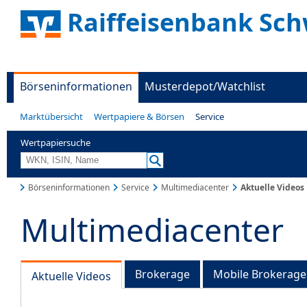
Raiffeisenbank Sc
Börseninformationen
Musterdepot/Watchlist
Marktübersicht
Wertpapiere & Börsen
Service
Wertpapiersuche
Börseninformationen
Service
Multimediacenter
Aktuelle Videos
Multimediacenter
Brokerage
Mobile Brokerage
Aktuelle Videos