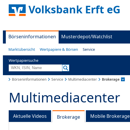
Volksbank Erft eG
Börseninformationen
Musterdepot/Watchlist
Marktübersicht
Wertpapiere & Börsen
Service
Wertpapiersuche
Börseninformationen
Service
Multimediacenter
Brokerage
Multimediacenter
Aktuelle Videos
Mobile Brokerage
Brokerage