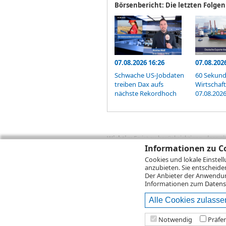
Börsenbericht: Die letzten Folgen
07.08.2026 16:26
07.08.202
Schwache US-Jobdaten
60 Sekun
treiben Dax aufs
Wirtschaf
nächste Rekordhoch
07.08.202
Wichtig:
Es ist zu berücksichtigen, dass 
zukünftige Ergebnisse darstellen. Bei Pe
Informationen zu Co
Provisionen, Gebühren und andere Entgelte
Cookies und lokale Einstel
Depotgebühren hinzu. Mit dem Wertentwick
anzubieten. Sie entscheide
Performance, die sich unter Berücksichti
Der Anbieter der Anwendung
kann die Rendite zudem infolge von Währ
Informationen zum
Datens
Alle Cookies zulasse
© 2026
DZ BANK AG
Bitte beachten Sie d
Notwendig
Präfe
2026 Infront Financial Technology GmbH