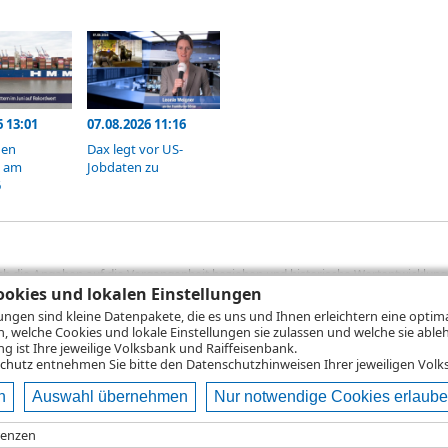
6 13:01
07.08.2026 11:16
den
Dax legt vor US-
t am
Jobdaten zu
6
sich die Angaben auf die Vergangenheit beziehen und historische Wertentwicklunge
rformanceangaben handelt es sich stets um Bruttowertangaben. Bei Bruttowertang
okies und lokalen Einstellungen
), die beim Erwerb von Wertpapieren in der Regel anfallen, nicht berücksichti
lungen sind kleine Datenpakete, die es uns und Ihnen erleichtern eine opti
lungsrechner können Sie auf den einzelnen Wertpapierseiten Ihre individuell b
n, welche Cookies und lokale Einstellungen sie zulassen und welche sie able
gung sämtlicher Transaktionskosten und etwaigen Depotgebühren ergibt, errechne
 ist Ihre jeweilige Volksbank und Raiffeisenbank.
ungsschwankungen steigen oder fallen.
chutz
entnehmen Sie bitte den Datenschutzhinweisen Ihrer jeweiligen Volks
n
Auswahl übernehmen
Nur notwendige Cookies erlaub
ie
Nutzungsbedingungen
Datenschutz
Hilfe
renzen