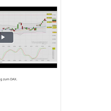
ay
deo
ung zum DAX.