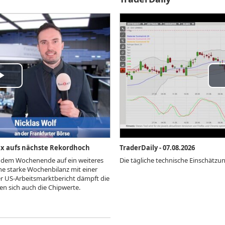
y
Pl
deo
Vi
ax aufs nächste Rekordhoch
TraderDaily - 07.08.2026
or dem Wochenende auf ein weiteres
Die tägliche technische Einschätz
e starke Wochenbilanz mit einer
r US-Arbeitsmarktbericht dämpft die
en sich auch die Chipwerte.