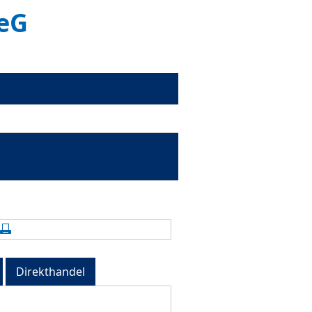
 eG
alte aktualisieren
Seite drucken
Direkthandel