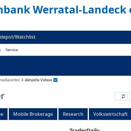
enbank Werratal-Landeck
depot/Watchlist
n
Service
mediacenter
Aktuelle Videos
r
Inh
ge
Mobile Brokerage
Research
Volkswirtschaft
TraderDaily