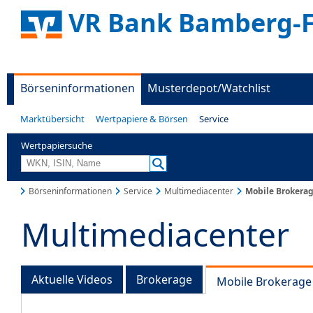
VR Bank Bamberg-
Börseninformationen
Musterdepot/Watchlist
Marktübersicht
Wertpapiere & Börsen
Service
Wertpapiersuche
Börseninformationen
Service
Multimediacenter
Mobile Brokera
Multimediacenter
Aktuelle Videos
Brokerage
Mobile Brokerage