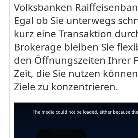
Volksbanken Raiffeisenba
Egal ob Sie unterwegs sch
kurz eine Transaktion dur
Brokerage bleiben Sie flex
den Öffnungszeiten Ihrer Fi
Zeit, die Sie nutzen können
Ziele zu konzentrieren.
This
is
a
The media could not be loaded, either because the 
modal
window.