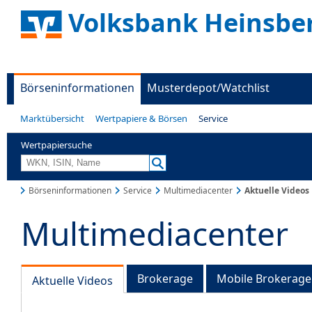
Volksbank Heinsbe
Börseninformationen
Musterdepot/Watchlist
Marktübersicht
Wertpapiere & Börsen
Service
Wertpapiersuche
Börseninformationen
Service
Multimediacenter
Aktuelle Videos
Multimediacenter
Brokerage
Mobile Brokerage
Aktuelle Videos