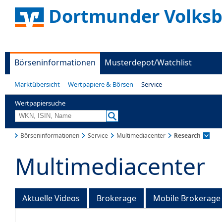
Dortmunder Volks
Börseninformationen
Musterdepot/Watchlist
Marktübersicht
Wertpapiere & Börsen
Service
Wertpapiersuche
Börseninformationen
Service
Multimediacenter
Research
Multimediacenter
Aktuelle Videos
Brokerage
Mobile Brokerage