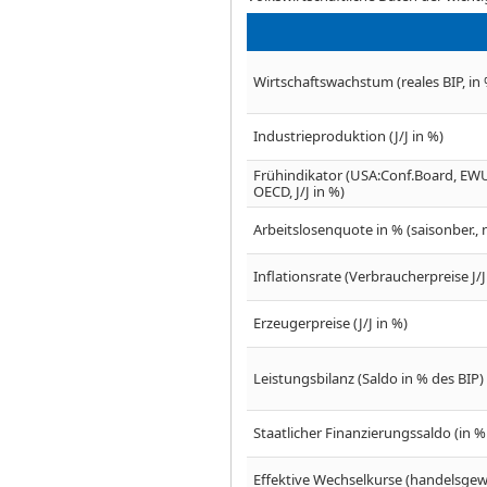
Wirtschaftswachstum (reales BIP, in 
Industrieproduktion (J/J in %)
Frühindikator (USA:Conf.Board, EWU
OECD, J/J in %)
Arbeitslosenquote in % (saisonber., n
Inflationsrate (Verbraucherpreise J/
Erzeugerpreise (J/J in %)
Leistungsbilanz (Saldo in % des BIP)
Staatlicher Finanzierungssaldo (in %
Effektive Wechselkurse (handelsgewic