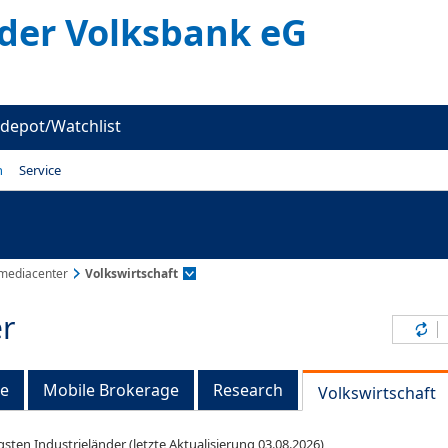
er Volksbank eG
depot/Watchlist
n
Service
mediacenter
Volkswirtschaft
r
Inh
ge
Mobile Brokerage
Research
Volkswirtschaft
gsten Industrieländer (letzte Aktualisierung 03.08.2026)