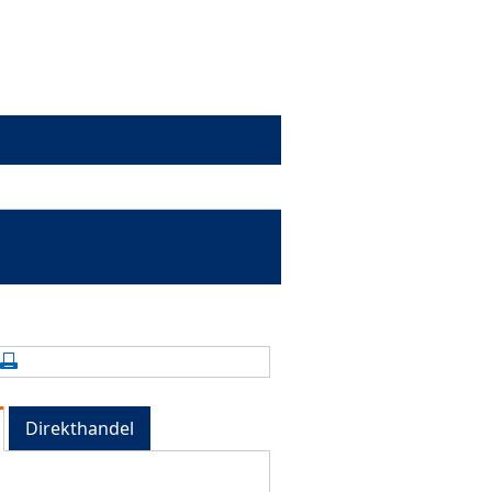
alte aktualisieren
Seite drucken
Direkthandel