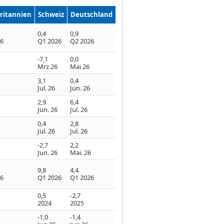
ritannien
Schweiz
Deutschland
0,4
0,9
26
Q1 2026
Q2 2026
-7,1
0,0
Mrz 26
Mai 26
3,1
0,4
Jul. 26
Jun. 26
2,9
6,4
Jun. 26
Jul. 26
0,4
2,8
Jul. 26
Jul. 26
-2,7
2,2
Jun. 26
Mai. 26
9,8
4,4
26
Q1 2026
Q1 2026
0,5
-2,7
2024
2025
-1,0
-1,4