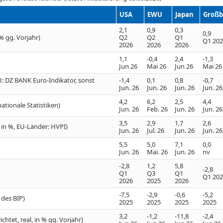
USA
EWU
Japan
Großb
2,1
0,9
0,3
0,9
% gg. Vorjahr)
Q2
Q2
Q1
Q1 20
2026
2026
2026
1,1
-0,4
2,4
-1,3
Jun 26
Mai 26
Jun 26
Mai 26
: DZ BANK Euro-Indikator, sonst
-1,4
0,1
0,8
-0,7
Jun. 26
Jun. 26
Jun. 26
Jun. 26
4,2
6,2
2,5
4,4
ationale Statistiken)
Jun. 26
Feb. 26
Jun. 26
Jun. 26
3,5
2,9
1,7
2,6
J in %, EU-Länder: HVPI)
Jun. 26
Jul. 26
Jun. 26
Jun. 26
5,5
5,0
7,1
0,0
Jun. 26
Mai. 26
Jun. 26
nv
-2,8
1,2
5,8
-2,8
Q1
Q3
Q1
Q1 20
2026
2025
2026
-7,5
-2,9
-0,6
-5,2
 des BIP)
2025
2025
2025
2025
3,2
-1,2
-11,8
-2,4
htet, real, in % gg. Vorjahr)