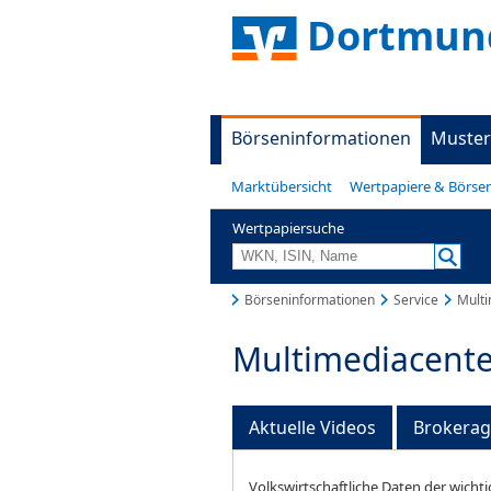
Dortmund
Börseninformationen
Muster
Marktübersicht
Wertpapiere & Börse
Wertpapiersuche
Börseninformationen
Service
Multi
Multimediacente
Aktuelle Videos
Brokera
Volkswirtschaftliche Daten der wichti