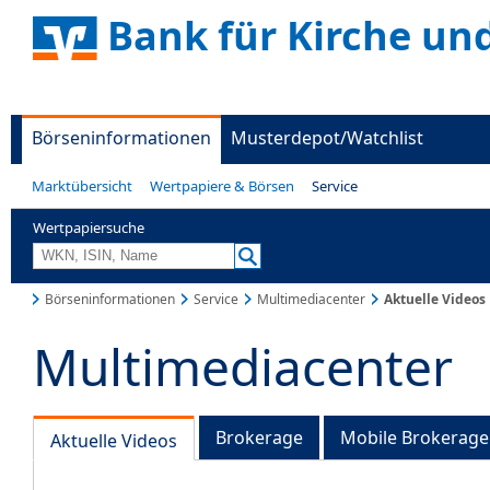
Bank für Kirche un
Börseninformationen
Musterdepot/Watchlist
Marktübersicht
Wertpapiere & Börsen
Service
Wertpapiersuche
Börseninformationen
Service
Multimediacenter
Aktuelle Videos
Multimediacenter
Brokerage
Mobile Brokerage
Aktuelle Videos