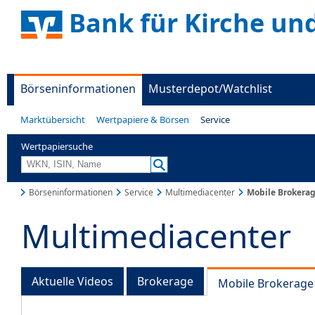
Bank für Kirche un
Börseninformationen
Musterdepot/Watchlist
Marktübersicht
Wertpapiere & Börsen
Service
Wertpapiersuche
Börseninformationen
Service
Multimediacenter
Mobile Brokera
Multimediacenter
Aktuelle Videos
Brokerage
Mobile Brokerage