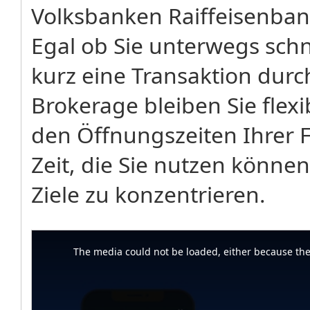
Volksbanken Raiffeisenba
Egal ob Sie unterwegs sch
kurz eine Transaktion dur
Brokerage bleiben Sie flex
den Öffnungszeiten Ihrer Fi
Zeit, die Sie nutzen können
Ziele zu konzentrieren.
This
is
a
The media could not be loaded, either because the 
modal
window.