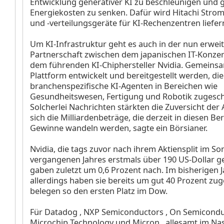
Entwicklung generativer KI zu beschleunigen und gl
Energiekosten zu senken. Dafür wird Hitachi Stro
und -verteilungsgeräte für KI-Rechenzentren liefer
Um KI-Infrastruktur geht es auch in der nun erwei
Partnerschaft zwischen dem japanischen IT-Konzer
dem führenden KI-Chiphersteller Nvidia. Gemeinsam
Plattform entwickelt und bereitgestellt werden, die
branchenspezifische KI-Agenten in Bereichen wie
Gesundheitswesen, Fertigung und Robotik zugeschn
Solcherlei Nachrichten stärkten die Zuversicht der 
sich die Milliardenbeträge, die derzeit in diesen Ber
Gewinne wandeln werden, sagte ein Börsianer.
Nvidia, die tags zuvor nach ihrem Aktiensplit im 
vergangenen Jahres erstmals über 190 US-Dollar g
gaben zuletzt um 0,6 Prozent nach. Im bisherigen J
allerdings haben sie bereits um gut 40 Prozent zu
belegen so den ersten Platz im Dow.
Für Datadog
, NXP Semiconductors
, On Semicond
Microchip Technology
und Micron
, allesamt im Na