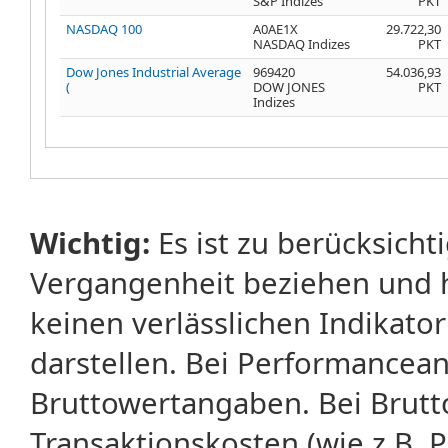
S&P Indizes
PKT
NASDAQ 100
A0AE1X
29.722,30
NASDAQ Indizes
PKT
Dow Jones Industrial Average
969420
54.036,93
(
DOW JONES
PKT
Indizes
Wichtig:
Es ist zu berücksicht
Vergangenheit beziehen und 
keinen verlässlichen Indikator
darstellen. Bei Performancean
Bruttowertangaben. Bei Brut
Transaktionskosten (wie z.B.