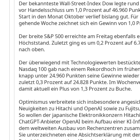
Der bekannteste Wall-Street-Index Dow legte rund
vor Handelsschluss um 1,0 Prozent auf 46.960 Punk
Start in den Monat Oktober verlief bislang gut. Für
gehende Woche zeichnet sich ein Gewinn von 1,0 P
Der breite S&P 500
erreichte am Freitag ebenfalls 
Höchststand. Zuletzt ging es um 0,2 Prozent auf 6
nach oben.
Der überwiegend mit Technologiewerten bestückt
Nasdaq 100
gab nach einem Rekordhoch im frühen
knapp unter 24.960 Punkten seine Gewinne wieder a
zuletzt 0,3 Prozent auf 24.828 Punkte. Im Wochenve
damit aktuell ein Plus von 1,3 Prozent zu Buche.
Optimismus verbreitete sich insbesondere angesic
Neuigkeiten zu Hitachi und OpenAI sowie zu Fujits
So wollen der japanische Elektronikkonzern Hitach
ChatGPT-Anbieter OpenAI beim Aufbau einer KI-Inf
dem weltweiten Ausbau von Rechenzentren zusam
Sie unterzeichneten eine Absichtserklärung mit dem