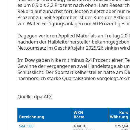
es um 0,9 bis 2,2 Prozent nach oben. Lam Researc
Rekordlauf zunächst fort, legten zuletzt aber nur 
Prozent zu. Seit September ist der Kurs der Aktie d
von Wafer-Fertigungsanlagen um 50 Prozent gesti
Dagegen verloren Applied Materials
an Freitag 2,0 
nachdem der Halbleiterhersteller bekanntgegeben 
Nettoumsatz im Geschäftsjahr 2025/26 sinken wird
Im Dow gaben Nike
mit minus 2,4 Prozent einen Tei
Gewinne der vergangenen zwei Handelstage ab un
Schlusslicht. Der Sportartikelhersteller hatte am D
nachbörslich starke Quartalszahlen vorgelegt./ck/
Quelle: dpa-AFX
WKN
Kurs
Bezeichnung
Börse
Währung
S&P 500
A0AET0
7.757,64