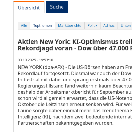
Suche
Übersicht
Alle
Topthemen
Marktberichte
Politik
Ad hoc
Unter
Aktien New York: KI-Optimismus trei
Rekordjagd voran - Dow über 47.000
03.10.2025 - 19:53:10
NEW YORK (dpa-AFX) - Die US-Börsen haben am Fre
Rekordlauf fortgesetzt. Diesmal war auch der Dow
Industrial
mit dabei und sprang erstmals über 47.0
Regierungsstillstand fand weiterhin kaum Beacht
deshalb der Arbeitsmarktbericht für September aus
schon wird allgemein erwartet, dass die US-Noten
Oktober die Leitzinsen erneut senken wird. Für wei
Laune sorgte daher einmal mehr das Trendthema K
Intelligenz (KI), nachdem zwei bedeutende internat
Partnerschaften bekanntgegeben wurden.