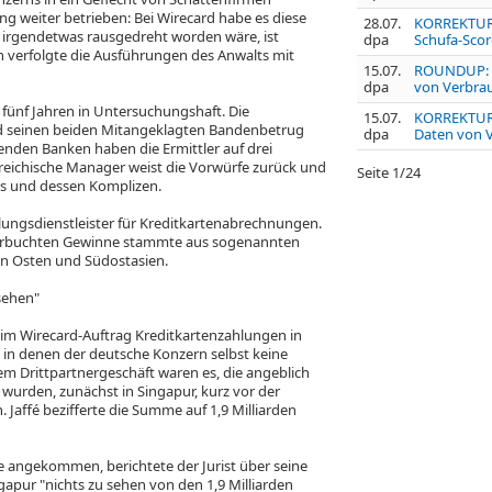
g weiter betrieben: Bei Wirecard habe es diese
28.07.
KORREKTUR/
 irgendetwas rausgedreht worden wäre, ist
dpa
Schufa-Scor
un verfolgte die Ausführungen des Anwalts mit
15.07.
ROUNDUP: Sc
dpa
von Verbra
t fünf Jahren in Untersuchungshaft. Die
15.07.
KORREKTUR: 
nd seinen beiden Mitangeklagten Bandenbetrug
dpa
Daten von 
enden Banken haben die Ermittler auf drei
erreichische Manager weist die Vorwürfe zurück und
Seite
1
/
24
eks und dessen Komplizen.
ungsdienstleister für Kreditkartenabrechnungen.
 verbuchten Gewinne stammte aus sogenannten
en Osten und Südostasien.
 sehen"
e im Wirecard-Auftrag Kreditkartenzahlungen in
 in denen der deutsche Konzern selbst keine
em Drittpartnergeschäft waren es, die angeblich
urden, zunächst in Singapur, kurz vor der
 Jaffé bezifferte die Summe auf 1,9 Milliarden
ie angekommen, berichtete der Jurist über seine
apur "nichts zu sehen von den 1,9 Milliarden