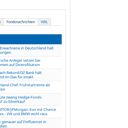
n
Fondsnachrichten
VWL
 Erwachsene in Deutschland hält
rungen
tsche Anleger setzen bei
men auf Diversifikation
ach Rekord/DZ Bank hält
nd im Dax für intakt
land-Chef: Frühstartrente als
zen
aute zwang Hedge-Fonds-
' zu Eilverkauf
TOR/JPMorgan: Eon mit Chance
oxx - VW und BMW wohl raus
t genauer auf Finfluencer in
dien