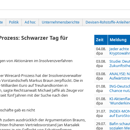
te
Politik
Ad hoc
Unternehmensberichte
Devisen-Rohstoffe-Anleihe
ozess: Schwarzer Tag für
Zeit
Meldung
04.08.
Jeder achte
dpa
Kryptowäh
ngen von Aktionären im Insolvenzverfahren
03.08.
Studie: Deu
dpa
Zukunftsthe
03.08.
ANALYSE: N
 Wirecard-Prozess hat der Insolvenzverwalter
dpa
Aufwärtstre
n Vorstandschefs Markus Braun zerpflückt. Die in
9 Milliarden Euro auf Treuhandkonten in
01.08.
ING-Deutsch
, sagte Rechtsanwalt Michael Jaffé als Zeuge vor
dpa
Chance nut
seit fünf Jahren mit der Suche nach den
01.08.
KI-Aktienfl
dpa
'Wunderkind
eschäfte gab es nicht
31.07.
INDEX-MONI
dpa
auf EuroSt
ch zudem ausdrücklich der Argumentation Brauns,
29.07.
Bafin schau
hten früheren Vertriebsvorstand Jan Marsalek
dpa
sozialen Me
nzerns in ein Geflecht von Schattenfirmen