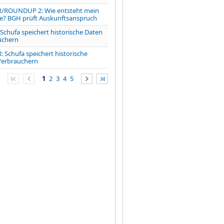
ROUNDUP 2: Wie entsteht mein
e? BGH prüft Auskunftsanspruch
hufa speichert historische Daten
uchern
Schufa speichert historische
Verbrauchern
1
2
3
4
5