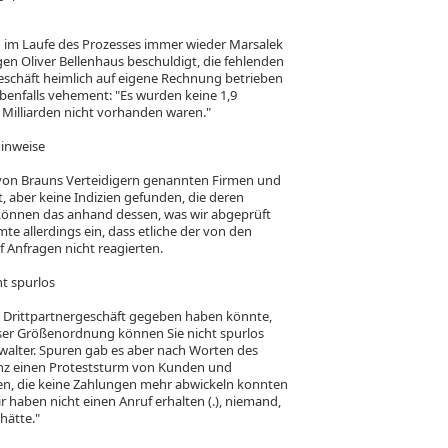
n im Laufe des Prozesses immer wieder Marsalek
n Oliver Bellenhaus beschuldigt, die fehlenden
eschäft heimlich auf eigene Rechnung betrieben
benfalls vehement: "Es wurden keine 1,9
9 Milliarden nicht vorhanden waren."
Hinweise
 von Brauns Verteidigern genannten Firmen und
, aber keine Indizien gefunden, die deren
 können das anhand dessen, was wir abgeprüft
mte allerdings ein, dass etliche der von den
 Anfragen nicht reagierten.
t spurlos
n Drittpartnergeschäft gegeben haben könnte,
ieser Größenordnung können Sie nicht spurlos
rwalter. Spuren gab es aber nach Worten des
lvenz einen Proteststurm von Kunden und
n, die keine Zahlungen mehr abwickeln konnten
r haben nicht einen Anruf erhalten (.), niemand,
hätte."