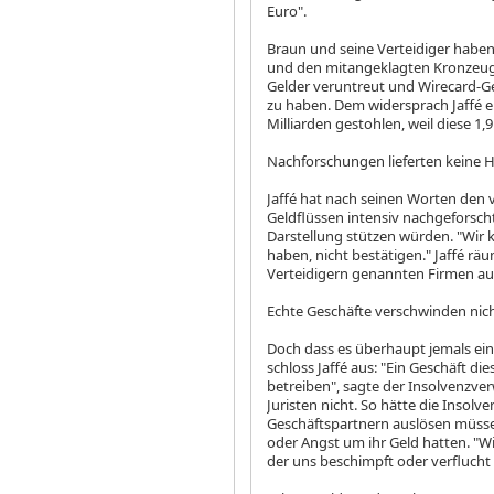
Euro".
Braun und seine Verteidiger habe
und den mitangeklagten Kronzeuge
Gelder veruntreut und Wirecard-G
zu haben. Dem widersprach Jaffé e
Milliarden gestohlen, weil diese 1,
Nachforschungen lieferten keine 
Jaffé hat nach seinen Worten den
Geldflüssen intensiv nachgeforscht
Darstellung stützen würden. "Wir
haben, nicht bestätigen." Jaffé räu
Verteidigern genannten Firmen auf
Echte Geschäfte verschwinden nich
Doch dass es überhaupt jemals ei
schloss Jaffé aus: "Ein Geschäft d
betreiben", sagte der Insolvenzve
Juristen nicht. So hätte die Inso
Geschäftspartnern auslösen müsse
oder Angst um ihr Geld hatten. "Wi
der uns beschimpft oder verflucht 