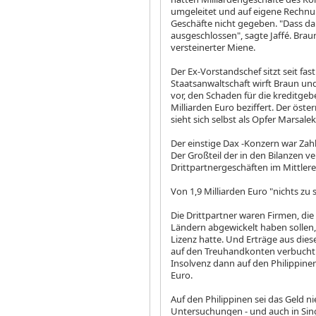
umgeleitet und auf eigene Rechnun
Geschäfte nicht gegeben. "Dass da
ausgeschlossen", sagte Jaffé. Bra
versteinerter Miene.
Der Ex-Vorstandschef sitzt seit fas
Staatsanwaltschaft wirft Braun u
vor, den Schaden für die kreditgeb
Milliarden Euro beziffert. Der öst
sieht sich selbst als Opfer Marsal
Der einstige Dax
-Konzern war Zahl
Der Großteil der in den Bilanzen
Drittpartnergeschäften im Mittler
Von 1,9 Milliarden Euro "nichts zu
Die Drittpartner waren Firmen, di
Ländern abgewickelt haben sollen,
Lizenz hatte. Und Erträge aus dies
auf den Treuhandkonten verbucht w
Insolvenz dann auf den Philippinen.
Euro.
Auf den Philippinen sei das Geld n
Untersuchungen - und auch in Sing