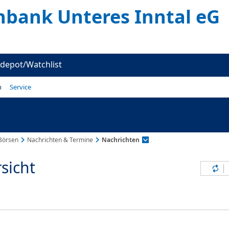
enbank Unteres Inntal eG
depot/Watchlist
n
Service
Börsen
Nachrichten & Termine
Nachrichten
sicht
Inh