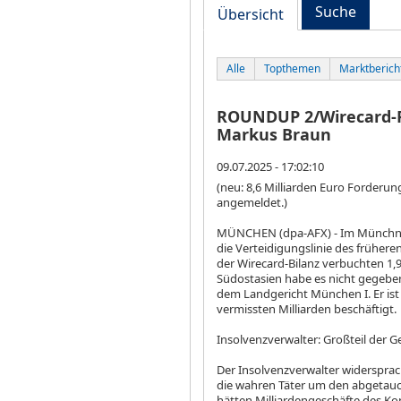
Suche
Übersicht
Alle
Topthemen
Marktberich
ROUNDUP 2/Wirecard-Pr
Markus Braun
09.07.2025 - 17:02:10
(neu: 8,6 Milliarden Euro Forderu
angemeldet.)
MÜNCHEN (dpa-AFX) - Im Münchner
die Verteidigungslinie des frühere
der Wirecard-Bilanz verbuchten 1,
Südostasien habe es nicht gegeben
dem Landgericht München I. Er ist 
vermissten Milliarden beschäftigt.
Insolvenzverwalter: Großteil der G
Der Insolvenzverwalter widerspra
die wahren Täter um den abgetauc
hätten Milliardengeschäfte des Ko