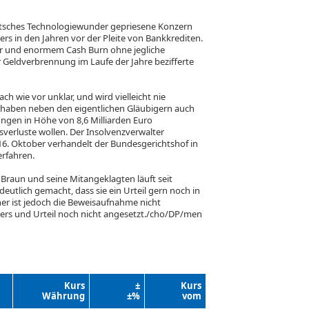
eutsches Technologiewunder gepriesene Konzern
rs in den Jahren vor der Pleite von Bankkrediten.
tur und enormem Cash Burn ohne jegliche
 Geldverbrennung im Laufe der Jahre bezifferte
h wie vor unklar, und wird vielleicht nie
n haben neben den eigentlichen Gläubigern auch
ngen in Höhe von 8,6 Milliarden Euro
rsverluste wollen. Der Insolvenzverwalter
16. Oktober verhandelt der Bundesgerichtshof in
erfahren.
Braun und seine Mitangeklagten läuft seit
eutlich gemacht, dass sie ein Urteil gern noch in
er ist jedoch die Beweisaufnahme nicht
ers und Urteil noch nicht angesetzt./cho/DP/men
Kurs
±
Kurs
Währung
±%
vom