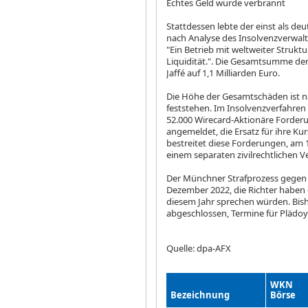
Echtes Geld wurde verbrannt
Stattdessen lebte der einst als d
nach Analyse des Insolvenzverwalte
"Ein Betrieb mit weltweiter Struk
Liquidität.". Die Gesamtsumme der
Jaffé auf 1,1 Milliarden Euro.
Die Höhe der Gesamtschäden ist nac
feststehen. Im Insolvenzverfahre
52.000 Wirecard-Aktionäre Forderu
angemeldet, die Ersatz für ihre Ku
bestreitet diese Forderungen, am 
einem separaten zivilrechtlichen V
Der Münchner Strafprozess gegen 
Dezember 2022, die Richter haben d
diesem Jahr sprechen würden. Bish
abgeschlossen, Termine für Plädoy
Quelle: dpa-AFX
WKN
Bezeichnung
Börse