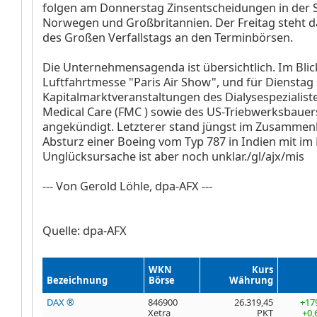
folgen am Donnerstag Zinsentscheidungen in der 
Norwegen und Großbritannien. Der Freitag steht d
des Großen Verfallstags an den Terminbörsen.
Die Unternehmensagenda ist übersichtlich. Im Blick
Luftfahrtmesse "Paris Air Show", und für Dienstag 
Kapitalmarktveranstaltungen des Dialysespezialist
Medical Care (FMC
)
sowie des US-Triebwerksbauer
angekündigt. Letzterer stand jüngst im Zusamme
Absturz einer Boeing
vom Typ 787 in Indien mit im 
Unglücksursache ist aber noch unklar./gl/ajx/mis
--- Von Gerold Löhle, dpa-AFX ---
Quelle: dpa-AFX
WKN
Kurs
Bezeichnung
Börse
Währung
DAX ®
846900
26.319,45
+17
Xetra
PKT
+0,