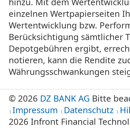
hinzu. Mit dem Wertentwicklu
einzelnen Wertpapierseiten Ihr
Wertentwicklung bzw. Perform
Berücksichtigung sämtlicher 
Depotgebühren ergibt, errech
notieren, kann die Rendite zu
Währungsschwankungen steige
© 2026
DZ BANK AG
Bitte bea
Impressum
Datenschutz
Hi
2026 Infront Financial Techn