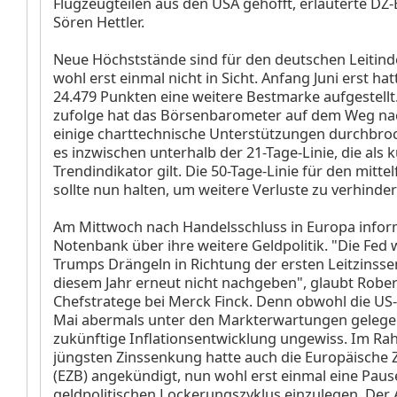
Flugzeugteilen aus den USA gehofft, erläuterte DZ
Sören Hettler.
Neue Höchststände sind für den deutschen Leitinde
wohl erst einmal nicht in Sicht. Anfang Juni erst ha
24.479 Punkten eine weitere Bestmarke aufgestellt
zufolge hat das Börsenbarometer auf dem Weg na
einige charttechnische Unterstützungen durchbroc
es inzwischen unterhalb der 21-Tage-Linie, die als k
Trendindikator gilt. Die 50-Tage-Linie für den mittel
sollte nun halten, um weitere Verluste zu verhinder
Am Mittwoch nach Handelsschluss in Europa inform
Notenbank über ihre weitere Geldpolitik. "Die Fed
Trumps Drängeln in Richtung der ersten Leitzinss
diesem Jahr erneut nicht nachgeben", glaubt Robert
Chefstratege bei Merck Finck. Denn obwohl die US-
Mai abermals unter den Markterwartungen gelegen
zukünftige Inflationsentwicklung ungewiss. Im Ra
jüngsten Zinssenkung hatte auch die Europäische 
(EZB) angekündigt, nun wohl erst einmal eine Paus
geldpolitischen Lockerungszyklus einzulegen. Der 