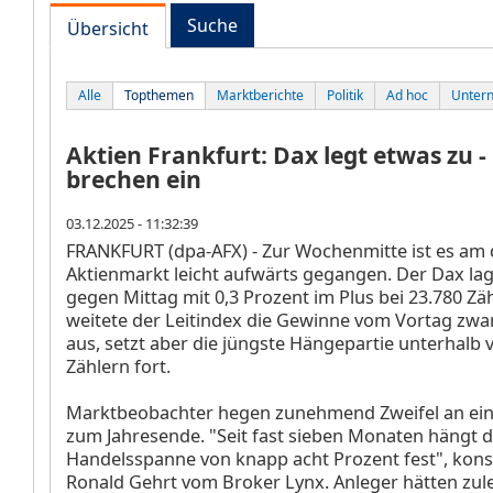
Suche
Übersicht
Alle
Topthemen
Marktberichte
Politik
Ad hoc
Unter
Aktien Frankfurt: Dax legt etwas zu 
brechen ein
03.12.2025 - 11:32:39
FRANKFURT (dpa-AFX) - Zur Wochenmitte ist es am
Aktienmarkt leicht aufwärts gegangen. Der Dax
la
gegen Mittag mit 0,3 Prozent im Plus bei 23.780 Zä
weitete der Leitindex die Gewinne vom Vortag zwa
aus, setzt aber die jüngste Hängepartie unterhalb 
Zählern fort.
Marktbeobachter hegen zunehmend Zweifel an ein
zum Jahresende. "Seit fast sieben Monaten hängt d
Handelsspanne von knapp acht Prozent fest", konst
Ronald Gehrt vom Broker Lynx. Anleger hätten zule