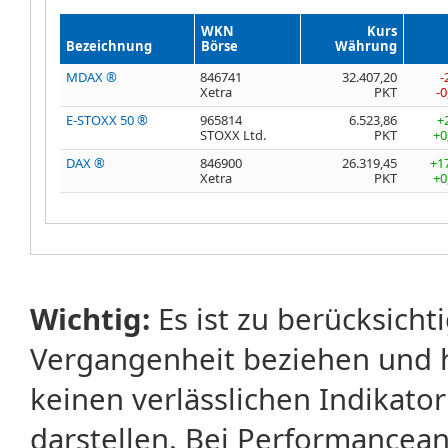
WKN
Kurs
Bezeichnung
Börse
Währung
MDAX ®
846741
32.407,20
-
Xetra
PKT
-
E-STOXX 50 ®
965814
6.523,86
+
STOXX Ltd.
PKT
+0
DAX ®
846900
26.319,45
+1
Xetra
PKT
+0
Wichtig:
Es ist zu berücksicht
Vergangenheit beziehen und 
keinen verlässlichen Indikator
darstellen. Bei Performancean