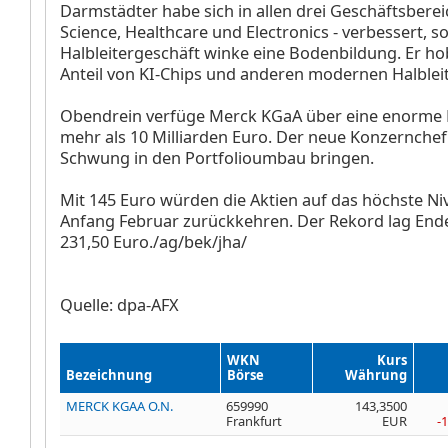
Darmstädter habe sich in allen drei Geschäftsbereic
Science, Healthcare und Electronics - verbessert, s
Halbleitergeschäft winke eine Bodenbildung. Er h
Anteil von KI-Chips und anderen modernen Halbleit
Obendrein verfüge Merck KGaA über eine enorme 
mehr als 10 Milliarden Euro. Der neue Konzernchef
Schwung in den Portfolioumbau bringen.
Mit 145 Euro würden die Aktien auf das höchste Niv
Anfang Februar zurückkehren. Der Rekord lag Ende
231,50 Euro./ag/bek/jha/
Quelle: dpa-AFX
WKN
Kurs
Bezeichnung
Börse
Währung
MERCK KGAA O.N.
659990
143,3500
Frankfurt
EUR
-