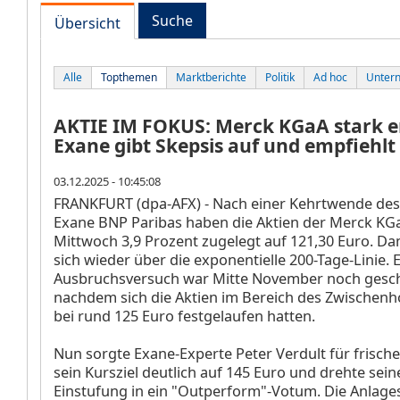
Suche
Übersicht
Alle
Topthemen
Marktberichte
Politik
Ad hoc
Unter
AKTIE IM FOKUS: Merck KGaA stark er
Exane gibt Skepsis auf und empfiehlt
03.12.2025 - 10:45:08
FRANKFURT (dpa-AFX) - Nach einer Kehrtwende des
Exane BNP Paribas haben die Aktien der Merck K
Mittwoch 3,9 Prozent zugelegt auf 121,30 Euro. Dam
sich wieder über die exponentielle 200-Tage-Linie. E
Ausbruchsversuch war Mitte November noch gesch
nachdem sich die Aktien im Bereich des Zwischen
bei rund 125 Euro festgelaufen hatten.
Nun sorgte Exane-Experte Peter Verdult für frisch
sein Kursziel deutlich auf 145 Euro und drehte sein
Einstufung in ein "Outperform"-Votum. Die Anlage