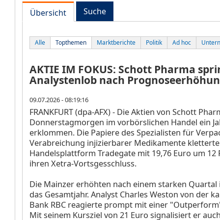
Suche
Übersicht
Alle
Topthemen
Marktberichte
Politik
Ad hoc
Unter
AKTIE IM FOKUS: Schott Pharma spri
Analystenlob nach Prognoseerhöhu
09.07.2026 - 08:19:16
FRANKFURT (dpa-AFX) - Die Aktien von Schott Pha
Donnerstagmorgen im vorbörslichen Handel ein J
erklommen. Die Papiere des Spezialisten für Verp
Verabreichung injizierbarer Medikamente kletterte
Handelsplattform Tradegate mit 19,76 Euro um 12 
ihren Xetra-Vortsgesschluss.
Die Mainzer erhöhten nach einem starken Quartal i
das Gesamtjahr. Analyst Charles Weston von der k
Bank RBC reagierte prompt mit einer "Outperform
Mit seinem Kursziel von 21 Euro signalisiert er au