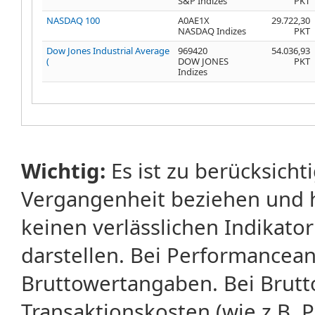
S&P Indizes
PKT
NASDAQ 100
A0AE1X
29.722,30
NASDAQ Indizes
PKT
Dow Jones Industrial Average
969420
54.036,93
(
DOW JONES
PKT
Indizes
Wichtig:
Es ist zu berücksicht
Vergangenheit beziehen und 
keinen verlässlichen Indikator
darstellen. Bei Performancean
Bruttowertangaben. Bei Brut
Transaktionskosten (wie z.B.