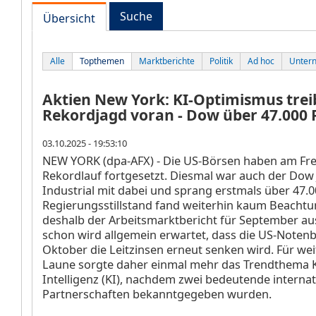
Suche
Übersicht
Alle
Topthemen
Marktberichte
Politik
Ad hoc
Unter
Aktien New York: KI-Optimismus trei
Rekordjagd voran - Dow über 47.000
03.10.2025 - 19:53:10
NEW YORK (dpa-AFX) - Die US-Börsen haben am Fre
Rekordlauf fortgesetzt. Diesmal war auch der Dow
Industrial
mit dabei und sprang erstmals über 47.0
Regierungsstillstand fand weiterhin kaum Beacht
deshalb der Arbeitsmarktbericht für September aus
schon wird allgemein erwartet, dass die US-Noten
Oktober die Leitzinsen erneut senken wird. Für wei
Laune sorgte daher einmal mehr das Trendthema K
Intelligenz (KI), nachdem zwei bedeutende internat
Partnerschaften bekanntgegeben wurden.