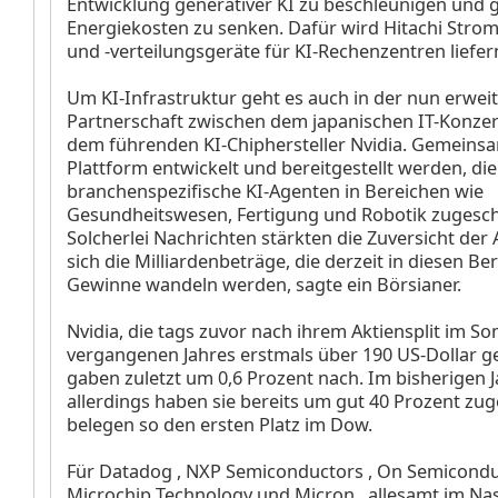
Entwicklung generativer KI zu beschleunigen und gl
Energiekosten zu senken. Dafür wird Hitachi Stro
und -verteilungsgeräte für KI-Rechenzentren liefer
Um KI-Infrastruktur geht es auch in der nun erwei
Partnerschaft zwischen dem japanischen IT-Konzer
dem führenden KI-Chiphersteller Nvidia. Gemeinsam
Plattform entwickelt und bereitgestellt werden, die
branchenspezifische KI-Agenten in Bereichen wie
Gesundheitswesen, Fertigung und Robotik zugeschn
Solcherlei Nachrichten stärkten die Zuversicht der 
sich die Milliardenbeträge, die derzeit in diesen Ber
Gewinne wandeln werden, sagte ein Börsianer.
Nvidia, die tags zuvor nach ihrem Aktiensplit im 
vergangenen Jahres erstmals über 190 US-Dollar g
gaben zuletzt um 0,6 Prozent nach. Im bisherigen J
allerdings haben sie bereits um gut 40 Prozent zu
belegen so den ersten Platz im Dow.
Für Datadog
, NXP Semiconductors
, On Semicond
Microchip Technology
und Micron
, allesamt im Na