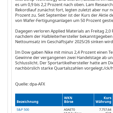
es um 0,9 bis 2,2 Prozent nach oben. Lam Researc
Rekordlauf zunächst fort, legten zuletzt aber nur 
Prozent zu. Seit September ist der Kurs der Aktie d
von Wafer-Fertigungsanlagen um 50 Prozent gesti
Dagegen verloren Applied Materials
an Freitag 2,0 
nachdem der Halbleiterhersteller bekanntgegeben 
Nettoumsatz im Geschäftsjahr 2025/26 sinken wird
Im Dow gaben Nike
mit minus 2,4 Prozent einen Tei
Gewinne der vergangenen zwei Handelstage ab un
Schlusslicht. Der Sportartikelhersteller hatte am D
nachbörslich starke Quartalszahlen vorgelegt./ck/
Quelle: dpa-AFX
WKN
Kurs
Bezeichnung
Börse
Währung
S&P 500
A0AET0
7.757,64