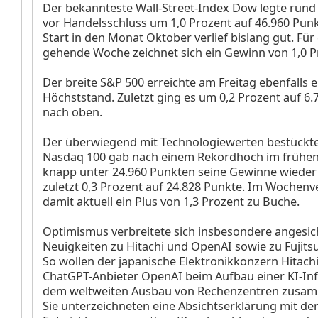
Der bekannteste Wall-Street-Index Dow legte rund
vor Handelsschluss um 1,0 Prozent auf 46.960 Punk
Start in den Monat Oktober verlief bislang gut. Für
gehende Woche zeichnet sich ein Gewinn von 1,0 P
Der breite S&P 500
erreichte am Freitag ebenfalls 
Höchststand. Zuletzt ging es um 0,2 Prozent auf 6
nach oben.
Der überwiegend mit Technologiewerten bestückt
Nasdaq 100
gab nach einem Rekordhoch im frühen
knapp unter 24.960 Punkten seine Gewinne wieder a
zuletzt 0,3 Prozent auf 24.828 Punkte. Im Wochenve
damit aktuell ein Plus von 1,3 Prozent zu Buche.
Optimismus verbreitete sich insbesondere angesic
Neuigkeiten zu Hitachi und OpenAI sowie zu Fujits
So wollen der japanische Elektronikkonzern Hitach
ChatGPT-Anbieter OpenAI beim Aufbau einer KI-Inf
dem weltweiten Ausbau von Rechenzentren zusam
Sie unterzeichneten eine Absichtserklärung mit dem