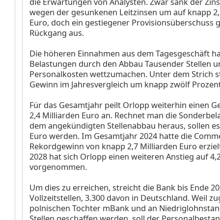
die Erwartungen von Analysten. Zwar sank der Zin
wegen der gesunkenen Leitzinsen um auf knapp 2,1
Euro, doch ein gestiegener Provisionsüberschuss g
Rückgang aus.
Die höheren Einnahmen aus dem Tagesgeschäft ha
Belastungen durch den Abbau Tausender Stellen u
Personalkosten wettzumachen. Unter dem Strich s
Gewinn im Jahresvergleich um knapp zwölf Prozent
Für das Gesamtjahr peilt Orlopp weiterhin einen 
2,4 Milliarden Euro an. Rechnet man die Sonderbe
dem angekündigten Stellenabbau heraus, sollen es 
Euro werden. Im Gesamtjahr 2024 hatte die Comm
Rekordgewinn von knapp 2,7 Milliarden Euro erzielt
2028 hat sich Orlopp einen weiteren Anstieg auf 4,2
vorgenommen.
Um dies zu erreichen, streicht die Bank bis Ende 2
Vollzeitstellen, 3.300 davon in Deutschland. Weil zu
polnischen Tochter mBank
und an Niedriglohnstan
Stellen geschaffen werden, soll der Personalbesta