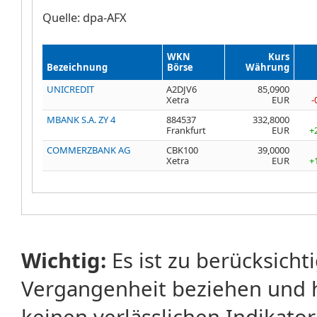
Quelle: dpa-AFX
WKN
Kurs
Bezeichnung
Börse
Währung
UNICREDIT
A2DJV6
85,0900
Xetra
EUR
-
MBANK S.A. ZY 4
884537
332,8000
Frankfurt
EUR
+
COMMERZBANK AG
CBK100
39,0000
Xetra
EUR
+
Wichtig:
Es ist zu berücksicht
Vergangenheit beziehen und 
keinen verlässlichen Indikator