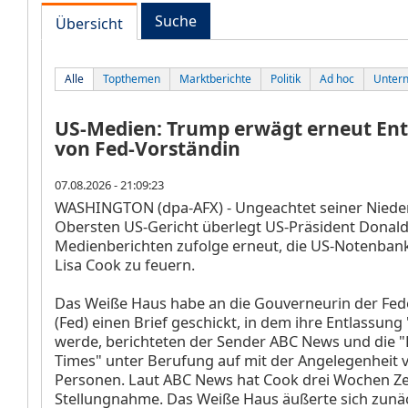
Suche
Übersicht
Alle
Topthemen
Marktberichte
Politik
Ad hoc
Unter
US-Medien: Trump erwägt erneut En
von Fed-Vorständin
07.08.2026 - 21:09:23
WASHINGTON (dpa-AFX) - Ungeachtet seiner Niede
Obersten US-Gericht überlegt US-Präsident Donal
Medienberichten zufolge erneut, die US-Notenban
Lisa Cook zu feuern.
Das Weiße Haus habe an die Gouverneurin der Fed
(Fed) einen Brief geschickt, in dem ihre Entlassun
werde, berichteten der Sender ABC News und die "F
Times" unter Berufung auf mit der Angelegenheit 
Personen. Laut ABC News hat Cook drei Wochen Zei
Stellungnahme. Das Weiße Haus äußerte sich zunäc