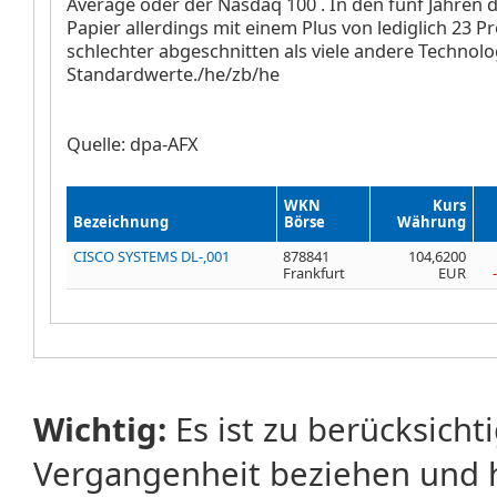
Average
oder der Nasdaq 100
. In den fünf Jahren 
Papier allerdings mit einem Plus von lediglich 23 P
schlechter abgeschnitten als viele andere Technolog
Standardwerte./he/zb/he
Quelle: dpa-AFX
WKN
Kurs
Bezeichnung
Börse
Währung
CISCO SYSTEMS DL-,001
878841
104,6200
Frankfurt
EUR
Wichtig:
Es ist zu berücksicht
Vergangenheit beziehen und 