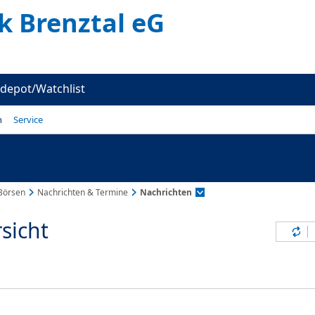
k Brenztal eG
depot/Watchlist
n
Service
Börsen
Nachrichten & Termine
Nachrichten
sicht
Inh