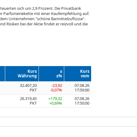
rteuerten sich um 2,9 Prozent. Die Privatbank
 Parfümeriekette mit einer Kaufempfehlung auf.
e dem Unternehmen "schöne Barmittelzuflüsse".
 Risiken bei der Aktie findet er reizvoll und die
Kurs
±
Kurs
Währung
±%
vom
32.407,20
-23,92
07.08.26
PKT
-0,07%
17:50:00
26.319,45
+179,32
07.08.26
PKT
+0,69%
17:50:00