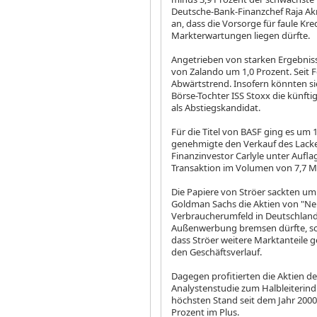
Deutsche-Bank-Finanzchef Raja Ak
an, dass die Vorsorge für faule Kr
Markterwartungen liegen dürfte.
Angetrieben von starken Ergebnis
von Zalando
um 1,0 Prozent. Seit 
Abwärtstrend. Insofern könnten s
Börse-Tochter ISS Stoxx die künft
als Abstiegskandidat.
Für die Titel von BASF
ging es um 
genehmigte den Verkauf des Lack
Finanzinvestor Carlyle unter Aufl
Transaktion im Volumen von 7,7 Mil
Die Papiere von Ströer
sackten um
Goldman Sachs die Aktien von "Neut
Verbraucherumfeld in Deutschland 
Außenwerbung bremsen dürfte, sch
dass Ströer weitere Marktanteile 
den Geschäftsverlauf.
Dagegen profitierten die Aktien de
Analystenstudie zum Halbleiterin
höchsten Stand seit dem Jahr 2000.
Prozent im Plus.