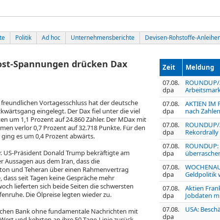
te
Politik
Ad hoc
Unternehmensberichte
Devisen-Rohstoffe-Anleihe
host-Spannungen drücken Dax
Zeit
Meldung
07.08.
ROUNDUP/Ak
dpa
Arbeitsmark
reundlichen Vortagesschluss hat der deutsche
07.08.
AKTIEN IM F
kwärtsgang eingelegt. Der Dax
fiel unter die viel
dpa
nach Zahlen
en um 1,1 Prozent auf 24.860 Zähler. Der MDax
mit
07.08.
ROUNDUP/Akt
en verlor 0,7 Prozent auf 32.718 Punkte. Für den
dpa
Rekordrally
0
ging es um 0,4 Prozent abwärts.
07.08.
ROUNDUP: U
ar. US-Präsident Donald Trump bekräftigte am
dpa
überraschen
r Aussagen aus dem Iran, dass die
07.08.
WOCHENAUSB
ton und Teheran über einen Rahmenvertrag
dpa
Geldpolitik
, dass seit Tagen keine Gespräche mehr
woch lieferten sich beide Seiten die schwersten
07.08.
Aktien Fran
enruhe. Die Ölpreise legten wieder zu.
dpa
Jobdaten m
07.08.
USA: Beschä
schen Bank
ohne fundamentale Nachrichten mit
dpa
Wert und kehrten an ihre 50-Tage-Linie zurück.