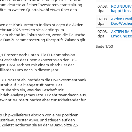
ram deutete auf einer Investorenveranstaltung
07.08.
ROUNDUP/We
edite im zweiten Quartal wohl etwas über den
dpa
kappt Umsat
07.08.
Aktien Frank
dpa
Dax-Wochenp
sen des Konkurrenten Inditex
stiegen die Aktien
Februar 2025 stecken sie allerdings im
07.08.
AKTIEN IM 
ie am Abend im Fokus stehen, wenn die Deutsche-
dpa
Erholungss
ige Dax-Zusammensetzung überprüft. Zalando gilt
Seite
1
/
50
1,1 Prozent nach unten. Die EU-Kommission
e-Geschäfts des Chemiekonzerns an den US-
agen. BASF rechnet mit einem Abschluss der
liarden Euro noch in diesem Jahr.
 3,0 Prozent ab, nachdem die US-Investmentbank
ral" auf "Sell" abgestuft hatte. Das
trübe sich ein, was das Geschäft mit
rieb Analyst James Tate. Er geht zwar davon aus,
gewinnt, wurde zunächst aber zurückhaltender für
s Chip-Zulieferers Aixtron
von einer positiven
dustrie-Ausrüster ASML
und stiegen auf den
 Zuletzt notierten sie an der MDax-Spitze 2,5