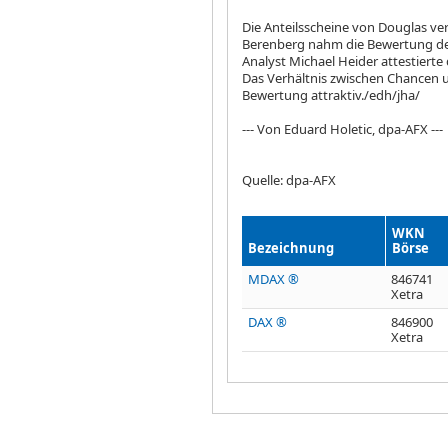
Die Anteilsscheine von Douglas
ve
Berenberg nahm die Bewertung der
Analyst Michael Heider attestiert
Das Verhältnis zwischen Chancen und
Bewertung attraktiv./edh/jha/
--- Von Eduard Holetic, dpa-AFX ---
Quelle: dpa-AFX
WKN
Bezeichnung
Börse
MDAX ®
846741
Xetra
DAX ®
846900
Xetra