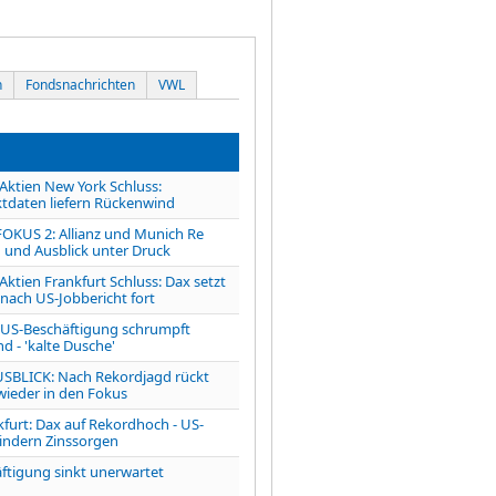
n
Fondsnachrichten
VWL
tien New York Schluss:
tdaten liefern Rückenwind
OKUS 2: Allianz und Munich Re
 und Ausblick unter Druck
ien Frankfurt Schluss: Dax setzt
 nach US-Jobbericht fort
S-Beschäftigung schrumpft
d - 'kalte Dusche'
LICK: Nach Rekordjagd rückt
 wieder in den Fokus
kfurt: Dax auf Rekordhoch - US-
indern Zinssorgen
ftigung sinkt unerwartet