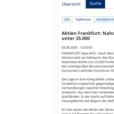
Suche
Übersicht
Alle
Topthemen
Marktberich
Aktien Frankfurt: Na
unter 25.000
03.06.2026 - 12:03:03
FRANKFURT (dpa-AFX) - Nach dem f
Aktienmarkt am Mittwoch den Rüc
beachtete Marke von 25.000 Punkt
den mittelgroßen Börsenunternehm
Eurozonen-Leitindex EuroStoxx 5
Die Lage im Iran-Krieg bleibt unkl
Vorabend ungeachtet gegenteilige
Verhandlungen zwischen Washing
andauern. Aus dem Iran verlautete
stattfänden. In der Nacht auf Mitt
Feuergefechte seit Beginn der Waff
Im Dax waren die Aktien der Deut
minus 3,9 Prozent der schwächste 