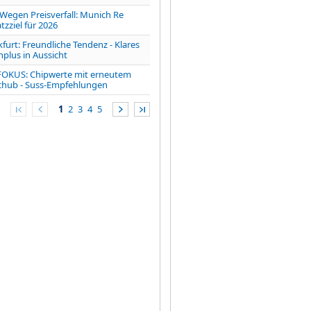
gen Preisverfall: Munich Re
zziel für 2026
furt: Freundliche Tendenz - Klares
lus in Aussicht
FOKUS: Chipwerte mit erneutem
chub - Suss-Empfehlungen
1
2
3
4
5