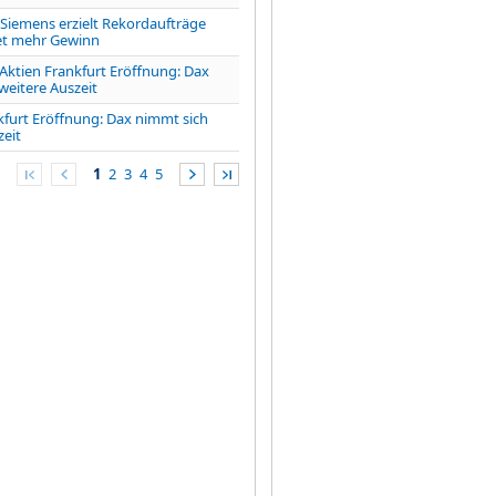
iemens erzielt Rekordaufträge
et mehr Gewinn
tien Frankfurt Eröffnung: Dax
weitere Auszeit
kfurt Eröffnung: Dax nimmt sich
zeit
1
2
3
4
5