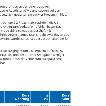
xtron
profitierten von einer positiven
dustrie-Ausrüster ASML
und stiegen auf den
Letztlich notierten sie gut vier Prozent im Plus.
Ströer
um 5,2 Prozent ab, nachdem die US-
e Aktien zum Verkauf empfohlen hatte. Das
trübe sich ein, was das Geschäft mit
rieb Analyst James Tate. Er geht zwar davon aus,
gewinnt, wurde zunächst aber zurückhaltender für
oStoxx 50
ging es um 0,89 Prozent auf 6.053,57
 FTSE 100
und der Züricher SMI
gaben weniger
w Jones Industrial
verlor zum europäischen
jha/
Kurs
±
Kurs
Währung
±%
vom