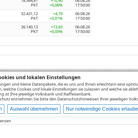
18.564,81
+10,90
06.08.26
PKT
+0,06%
17:50:00
32.431,12
+4,79
06.08.26
PKT
+0,01%
17:50:00
26.140,13
+13,83
06.08.26
PKT
+0,05%
17:50:00
sich die Angaben auf die Vergangenheit beziehen und historische Wertentwicklunge
rformanceangaben handelt es sich stets um Bruttowertangaben. Bei Bruttowertang
okies und lokalen Einstellungen
), die beim Erwerb von Wertpapieren in der Regel anfallen, nicht berücksichti
lungen sind kleine Datenpakete, die es uns und Ihnen erleichtern eine opti
lungsrechner können Sie auf den einzelnen Wertpapierseiten Ihre individuell b
n, welche Cookies und lokale Einstellungen sie zulassen und welche sie able
gung sämtlicher Transaktionskosten und etwaigen Depotgebühren ergibt, errechne
 ist Ihre jeweilige Volksbank und Raiffeisenbank.
ungsschwankungen steigen oder fallen.
chutz
entnehmen Sie bitte den Datenschutzhinweisen Ihrer jeweiligen Volks
n
Auswahl übernehmen
Nur notwendige Cookies erlaub
ie
Nutzungsbedingungen
Impressum
Datenschutz
Hilfe
renzen