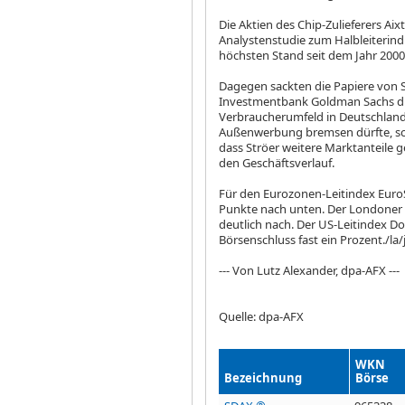
Die Aktien des Chip-Zulieferers Ai
Analystenstudie zum Halbleiterin
höchsten Stand seit dem Jahr 2000. 
Dagegen sackten die Papiere von 
Investmentbank Goldman Sachs di
Verbraucherumfeld in Deutschland 
Außenwerbung bremsen dürfte, sch
dass Ströer weitere Marktanteile 
den Geschäftsverlauf.
Für den Eurozonen-Leitindex Eur
Punkte nach unten. Der Londoner
deutlich nach. Der US-Leitindex Do
Börsenschluss fast ein Prozent./la/
--- Von Lutz Alexander, dpa-AFX ---
Quelle: dpa-AFX
WKN
Bezeichnung
Börse