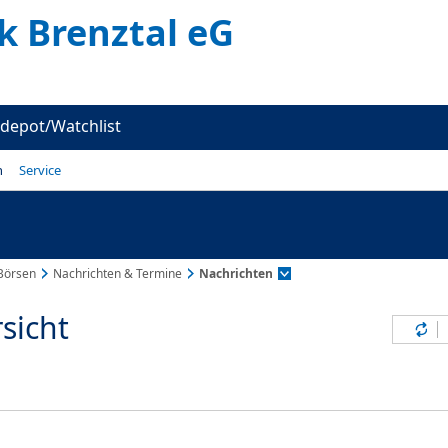
k Brenztal eG
depot/Watchlist
n
Service
Börsen
Nachrichten & Termine
Nachrichten
sicht
Inh