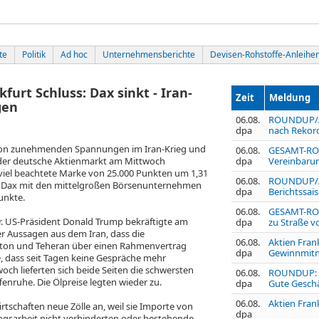
te
Politik
Ad hoc
Unternehmensberichte
Devisen-Rohstoffe-Anleihe
rt Schluss: Dax sinkt - Iran-
Zeit
Meldung
gen
06.08.
ROUNDUP/Ak
dpa
nach Rekord
von zunehmenden Spannungen im Iran-Krieg und
06.08.
GESAMT-RO
 der deutsche Aktienmarkt am Mittwoch
dpa
Vereinbaru
e viel beachtete Marke von 25.000 Punkten um 1,31
06.08.
ROUNDUP/Ak
 MDax
mit den mittelgroßen Börsenunternehmen
dpa
Berichtssa
unkte.
06.08.
GESAMT-ROU
ar. US-Präsident Donald Trump bekräftigte am
dpa
zu Straße 
r Aussagen aus dem Iran, dass die
06.08.
Aktien Frank
ton und Teheran über einen Rahmenvertrag
dpa
Gewinnmitn
, dass seit Tagen keine Gespräche mehr
woch lieferten sich beide Seiten die schwersten
06.08.
ROUNDUP: H
enruhe. Die Ölpreise legten wieder zu.
dpa
Gute Geschä
06.08.
Aktien Frank
tschaften neue Zölle an, weil sie Importe von
dpa
gsarbeit nicht verhinderten oder bestehende