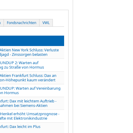
n
Fondsnachrichten
VWL
tien New York Schluss: Verluste
jagd - Zinssorgen belasten
UNDUP 2: Warten auf
ng zu Straße von Hormus
tien Frankfurt Schluss: Dax an
ison-Höhepunkt kaum verändert
NDUP: Warten auf Vereinbarung
von Hormus
furt: Dax mit leichtem Auftrieb -
ahmen bei Siemens-Aktien
enkel erhöht Umsatzprognose -
fte mit Elektronikindustrie
furt: Dax leicht im Plus