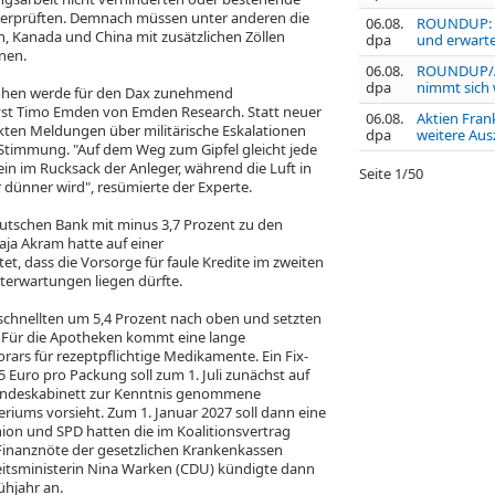
erprüften. Demnach müssen unter anderen die
06.08.
ROUNDUP: S
, Kanada und China mit zusätzlichen Zöllen
dpa
und erwart
nen.
06.08.
ROUNDUP/Ak
dpa
nimmt sich 
höhen werde für den Dax zunehmend
lyst Timo Emden von Emden Research. Statt neuer
06.08.
Aktien Fran
ckten Meldungen über militärische Eskalationen
dpa
weitere Aus
Stimmung. "Auf dem Weg zum Gipfel gleicht jede
in im Rucksack der Anleger, während die Luft in
Seite
1
/
50
dünner wird", resümierte der Experte.
eutschen Bank
mit minus 3,7 Prozent zu den
ja Akram hatte auf einer
t, dass die Vorsorge für faule Kredite im zweiten
terwartungen liegen dürfte.
schnellten um 5,4 Prozent nach oben und setzten
. Für die Apotheken kommt eine lange
rs für rezeptpflichtige Medikamente. Ein Fix-
 Euro pro Packung soll zum 1. Juli zunächst auf
Bundeskabinett zur Kenntnis genommene
riums vorsieht. Zum 1. Januar 2027 soll dann eine
ion und SPD hatten die im Koalitionsvertrag
inanznöte der gesetzlichen Krankenkassen
eitsministerin Nina Warken (CDU) kündigte dann
ühjahr an.