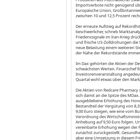
Importverbote nicht genügend üb
Europäische Union, Großbritannien
zwischen 10 und 12,5 Prozent rech
Der erneute Aufstieg auf Rekord
beschwerlicher, schrieb Marktana
Friedenssignale im Iran-Krieg drü
und frische US-Zolldrohungen die 
neue Belastung einem weiteren Ste
der Nähe der Rekordstände immer 
Im Dax gehörten die Aktien der D
schwächsten Werten. Finanzchef Ra
Investorenveranstaltung angedeute
Quartal wohl etwas über den Mark
Die Aktien von Redcare Pharmacy
sich damit an die Spitze des MDax
ausgebliebene Erhöhung des Honora
Bestandteil der Vergütung von 8,35
9,00 Euro steigen, wie eine vom 
Verordnung des Wirtschaftsministe
Anhebung auf 9,50 Euro folgen. Un
vereinbarte Erhöhung wegen der F
zunächst zurückgestellt. Gesundh
aber eine Umsetzung in diesem Fr