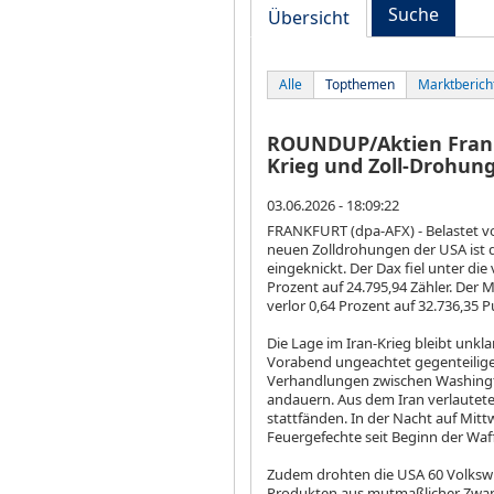
Suche
Übersicht
Alle
Topthemen
Marktberich
ROUNDUP/Aktien Frankfu
Krieg und Zoll-Drohun
03.06.2026 - 18:09:22
FRANKFURT (dpa-AFX) - Belastet 
neuen Zolldrohungen der USA ist
eingeknickt. Der Dax
fiel unter di
Prozent auf 24.795,94 Zähler. Der
verlor 0,64 Prozent auf 32.736,35 P
Die Lage im Iran-Krieg bleibt unkl
Vorabend ungeachtet gegenteilige
Verhandlungen zwischen Washing
andauern. Aus dem Iran verlautete
stattfänden. In der Nacht auf Mitt
Feuergefechte seit Beginn der Waff
Zudem drohten die USA 60 Volkswir
Produkten aus mutmaßlicher Zwan