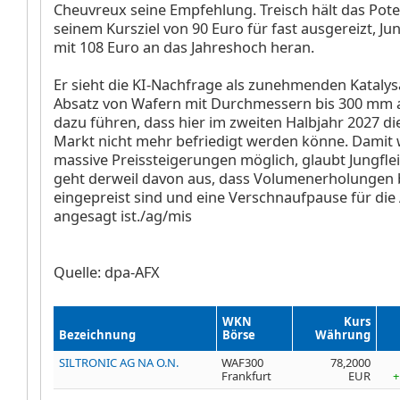
Cheuvreux seine Empfehlung. Treisch hält das Pote
seinem Kursziel von 90 Euro für fast ausgereizt, Ju
mit 108 Euro an das Jahreshoch heran.
Er sieht die KI-Nachfrage als zunehmenden Katalys
Absatz von Wafern mit Durchmessern bis 300 mm a
dazu führen, dass hier im zweiten Halbjahr 2027 d
Markt nicht mehr befriedigt werden könne. Damit
massive Preissteigerungen möglich, glaubt Jungflei
geht derweil davon aus, dass Volumenerholungen 
eingepreist sind und eine Verschnaufpause für die
angesagt ist./ag/mis
Quelle: dpa-AFX
WKN
Kurs
Bezeichnung
Börse
Währung
SILTRONIC AG NA O.N.
WAF300
78,2000
Frankfurt
EUR
+