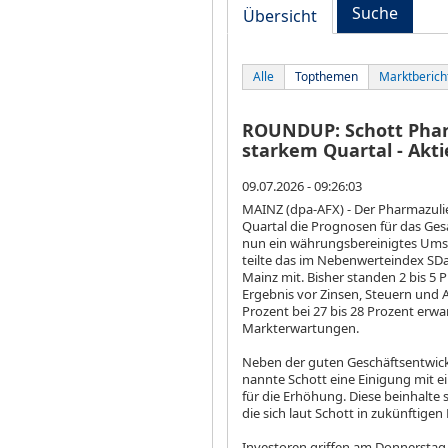
Suche
Übersicht
Alle
Topthemen
Marktberich
ROUNDUP: Schott Phar
starkem Quartal - Akti
09.07.2026 - 09:26:03
MAINZ (dpa-AFX) - Der Pharmazuli
Quartal die Prognosen für das Ges
nun ein währungsbereinigtes Umsa
teilte das im Nebenwerteindex SD
Mainz mit. Bisher standen 2 bis 5 
Ergebnis vor Zinsen, Steuern und 
Prozent bei 27 bis 28 Prozent erwa
Markterwartungen.
Neben der guten Geschäftsentwick
nannte Schott eine Einigung mit e
für die Erhöhung. Diese beinhalt
die sich laut Schott in zukünftige
Investoren griffen am Donnerstag 