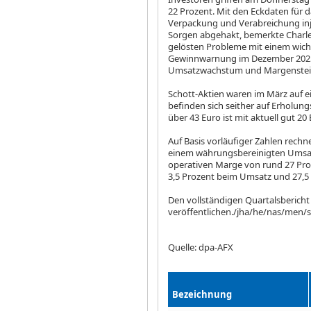
22 Prozent. Mit den Eckdaten für da
Verpackung und Verabreichung inj
Sorgen abgehakt, bemerkte Charle
gelösten Probleme mit einem wicht
Gewinnwarnung im Dezember 2025
Umsatzwachstum und Margensteig
Schott-Aktien waren im März auf ei
befinden sich seither auf Erholun
über 43 Euro ist mit aktuell gut 20
Auf Basis vorläufiger Zahlen rechne
einem währungsbereinigten Umsat
operativen Marge von rund 27 Proz
3,5 Prozent beim Umsatz und 27,5 
Den vollständigen Quartalsbericht 
veröffentlichen./jha/he/nas/men/s
Quelle: dpa-AFX
Bezeichnung