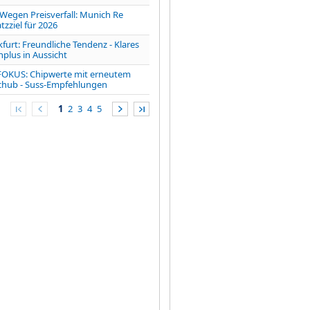
gen Preisverfall: Munich Re
zziel für 2026
furt: Freundliche Tendenz - Klares
lus in Aussicht
FOKUS: Chipwerte mit erneutem
chub - Suss-Empfehlungen
1
2
3
4
5