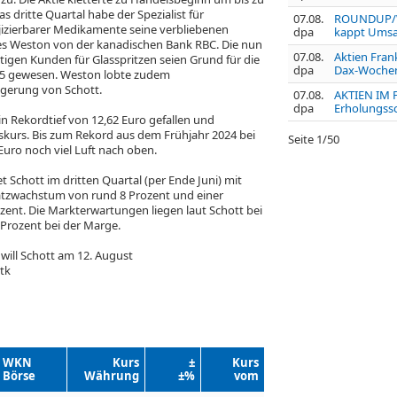
s dritte Quartal habe der Spezialist für
07.08.
ROUNDUP/We
izierbarer Medikamente seine verbliebenen
dpa
kappt Umsat
s Weston von der kanadischen Bank RBC. Die nun
07.08.
Aktien Frank
igen Kunden für Glasspritzen seien Grund für die
dpa
Dax-Wochenp
 gewesen. Weston lobte zudem
erung von Schott.
07.08.
AKTIEN IM 
dpa
Erholungss
n Rekordtief von 12,62 Euro gefallen und
gskurs. Bis zum Rekord aus dem Frühjahr 2024 bei
Seite
1
/
50
 Euro noch viel Luft nach oben.
t Schott im dritten Quartal (per Ende Juni) mit
zwachstum von rund 8 Prozent und einer
ent. Die Markterwartungen liegen laut Schott bei
Prozent bei der Marge.
will Schott am 12. August
tk
WKN
Kurs
±
Kurs
Börse
Währung
±%
vom