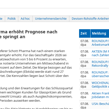
te
Politik
Ad hoc
Unternehmensberichte
Devisen-Rohstoffe-Anleihe
ma erhöht Prognose nach
Zeit
Meldung
e springt an
07.08.
ROUNDUP/Ak
dpa
Arbeitsmark
eferer Schott Pharma
hat nach einem starken
07.08.
AKTIEN IM F
amtjahr erhöht. Für das Geschäftsjahr 2026 sei
dpa
nach Zahlen
tzwachstum von 5 bis 6 Prozent zu erwarten,
07.08.
ROUNDUP/Akt
ax
notierte Unternehmen am Mittwochabend in
dpa
Rekordrally
Prozent auf dem Zettel. Die Marge bezogen auf das
Abschreibungen (Ebitda) werde statt rund 27
07.08.
ROUNDUP: U
rtet. Die Kennzahlen liegen laut Schott über den
dpa
überraschen
07.08.
WOCHENAUSB
dpa
Geldpolitik
lung und den Erwartungen für das Schlussquartal
inem wichtigen Kunden für Glasspritzen als Grund
07.08.
Aktien Fran
e sowohl Umsatz- als auch Ausgleichskomponenten,
dpa
Jobdaten m
n Perioden auswirken werden.
07.08.
USA: Beschä
dpa
zu: Die Aktie kletterte zu Handelsbeginn um bis zu