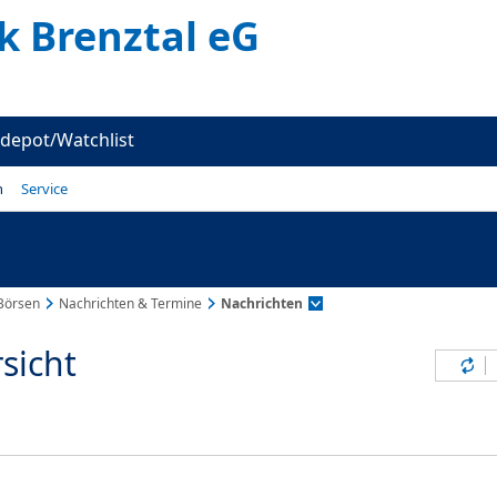
k Brenztal eG
depot/Watchlist
n
Service
Börsen
Nachrichten & Termine
Nachrichten
sicht
Inh