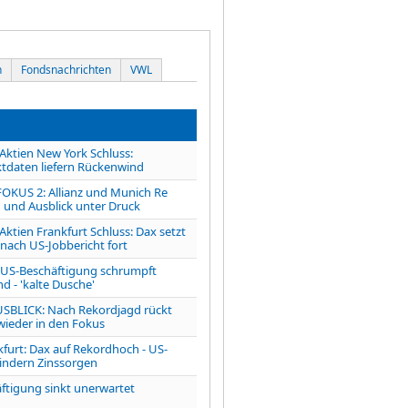
n
Fondsnachrichten
VWL
tien New York Schluss:
tdaten liefern Rückenwind
OKUS 2: Allianz und Munich Re
 und Ausblick unter Druck
ien Frankfurt Schluss: Dax setzt
 nach US-Jobbericht fort
S-Beschäftigung schrumpft
d - 'kalte Dusche'
LICK: Nach Rekordjagd rückt
 wieder in den Fokus
kfurt: Dax auf Rekordhoch - US-
indern Zinssorgen
ftigung sinkt unerwartet