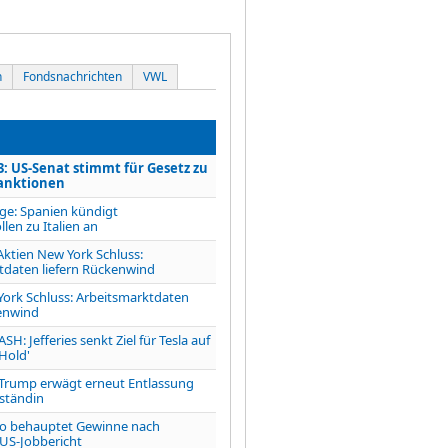
n
Fondsnachrichten
VWL
 US-Senat stimmt für Gesetz zu
anktionen
e: Spanien kündigt
len zu Italien an
tien New York Schluss:
tdaten liefern Rückenwind
York Schluss: Arbeitsmarktdaten
kenwind
H: Jefferies senkt Ziel für Tesla auf
'Hold'
Trump erwägt erneut Entlassung
ständin
ro behauptet Gewinne nach
US-Jobbericht