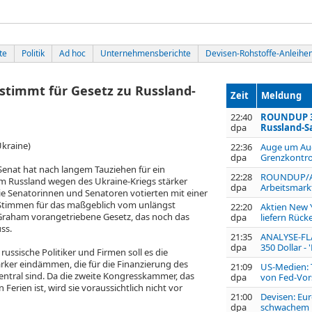
te
Politik
Ad hoc
Unternehmensberichte
Devisen-Rohstoffe-Anleihe
timmt für Gesetz zu Russland-
Zeit
Meldung
22:40
ROUNDUP 3:
dpa
Russland-S
Ukraine)
22:36
Auge um Aug
dpa
Grenzkontrol
nat hat nach langem Tauziehen für ein
22:28
ROUNDUP/Ak
m Russland wegen des Ukraine-Kriegs stärker
dpa
Arbeitsmark
Die Senatorinnen und Senatoren votierten mit einer
 Stimmen für das maßgeblich vom unlängst
22:20
Aktien New 
Graham vorangetriebene Gesetz, das noch das
dpa
liefern Rüc
ss.
21:35
ANALYSE-FLAS
dpa
350 Dollar - 
ssische Politiker und Firmen soll es die
ärker eindämmen, die für die Finanzierung des
21:09
US-Medien: 
zentral sind. Da die zweite Kongresskammer, das
dpa
von Fed-Vor
Ferien ist, wird sie voraussichtlich nicht vor
21:00
Devisen: Eu
dpa
schwachem 