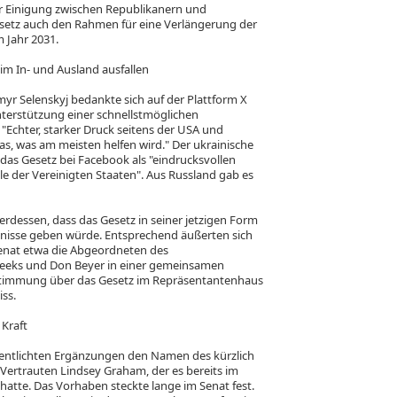
er Einigung zwischen Republikanern und
setz auch den Rahmen für eine Verlängerung der
 Jahr 2031.
im In- und Ausland ausfallen
yr Selenskyj bedankte sich auf der Plattform X
nterstützung einer schnellstmöglichen
 "Echter, starker Druck seitens der USA und
s, was am meisten helfen wird." Der ukrainische
das Gesetz bei Facebook als "eindrucksvollen
le der Vereinigten Staaten". Aus Russland gab es
erdessen, dass das Gesetz in seiner jetzigen Form
gnisse geben würde. Entsprechend äußerten sich
enat etwa die Abgeordneten des
eeks und Don Beyer in einer gemeinsamen
bstimmung über das Gesetz im Repräsentantenhaus
ss.
 Kraft
ffentlichten Ergänzungen den Namen des kürzlich
ertrauten Lindsey Graham, der es bereits im
atte. Das Vorhaben steckte lange im Senat fest.