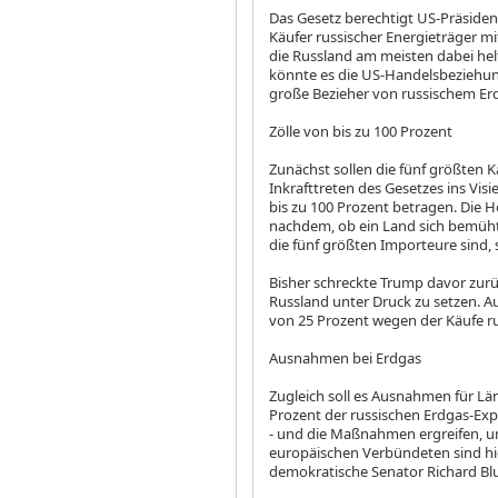
Das Gesetz berechtigt US-Präside
Käufer russischer Energieträger mi
die Russland am meisten dabei he
könnte es die US-Handelsbeziehung
große Bezieher von russischem Erd
Zölle von bis zu 100 Prozent
Zunächst sollen die fünf größten K
Inkrafttreten des Gesetzes ins Vi
bis zu 100 Prozent betragen. Die H
nachdem, ob ein Land sich bemüh
die fünf größten Importeure sind, s
Bisher schreckte Trump davor zur
Russland unter Druck zu setzen. Au
von 25 Prozent wegen der Käufe ru
Ausnahmen bei Erdgas
Zugleich soll es Ausnahmen für Lä
Prozent der russischen Erdgas-Ex
- und die Maßnahmen ergreifen, um
europäischen Verbündeten sind hie
demokratische Senator Richard Blum