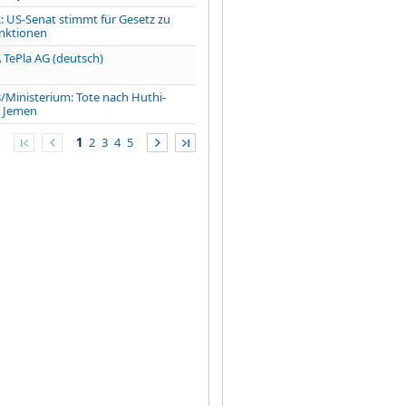
US-Senat stimmt für Gesetz zu
nktionen
 TePla AG (deutsch)
inisterium: Tote nach Huthi-
m Jemen
1
2
3
4
5