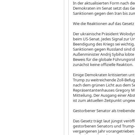
In der aktualisierten Form nach d
Demokraten im Senat setzt das Ge
Sanktionen gegen den Iran bis zum
Wie die Reaktionen auf das Gesetz 
Der ukrainische Präsident Wolodym
beim US-Senat. Jedes Signal zur U
Beendigung des Kriegs sei wichtig.
Sanktionen gegen Russland sind da
Außenminister Andrij Sybiha lobte 
Beweis für die globale Führungsrol
zunächst keine offizielle Reaktion.
Einige Demokraten kritisierten unt
Trump zu weitreichende Zoll-Befu
nach dem grünen Licht aus dem S
Repräsentantenhauses Gregory M
Mitteilung. Der Ausgang einer A
ist zum aktuellen Zeitpunkt ungewi
Gestorbener Senator als treibende
Das Gesetz trägt laut jüngst verö
gestorbenen Senators und Trump-V
vergangenen Jahr vorangetrieben h