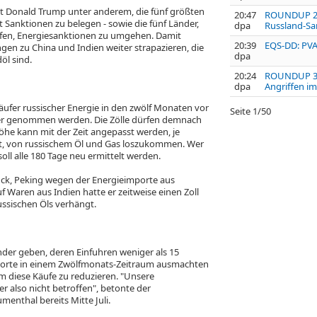
nt Donald Trump unter anderem, die fünf größten
20:47
ROUNDUP 2: 
t Sanktionen zu belegen - sowie die fünf Länder,
dpa
Russland-Sa
lfen, Energiesanktionen zu umgehen. Damit
20:39
EQS-DD: PVA
en zu China und Indien weiter strapazieren, die
dpa
öl sind.
20:24
ROUNDUP 3/M
dpa
Angriffen i
äufer russischer Energie in den zwölf Monaten vor
Seite
1
/
50
sier genommen werden. Die Zölle dürfen demnach
öhe kann mit der Zeit angepasst werden, je
t, von russischem Öl und Gas loszukommen. Wer
oll alle 180 Tage neu ermittelt werden.
ück, Peking wegen der Energieimporte aus
f Waren aus Indien hatte er zeitweise einen Zoll
ssischen Öls verhängt.
nder geben, deren Einfuhren weniger als 15
porte in einem Zwölfmonats-Zeitraum ausmachten
 diese Käufe zu reduzieren. "Unsere
r also nicht betroffen", betonte der
enthal bereits Mitte Juli.