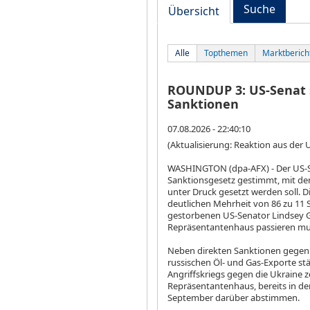
Suche
Übersicht
Alle
Topthemen
Marktberich
ROUNDUP 3: US-Senat s
Sanktionen
07.08.2026 - 22:40:10
(Aktualisierung: Reaktion aus der 
WASHINGTON (dpa-AFX) - Der US-Se
Sanktionsgesetz gestimmt, mit de
unter Druck gesetzt werden soll. 
deutlichen Mehrheit von 86 zu 11
gestorbenen US-Senator Lindsey 
Repräsentantenhaus passieren mu
Neben direkten Sanktionen gegen ru
russischen Öl- und Gas-Exporte st
Angriffskriegs gegen die Ukraine 
Repräsentantenhaus, bereits in den 
September darüber abstimmen.