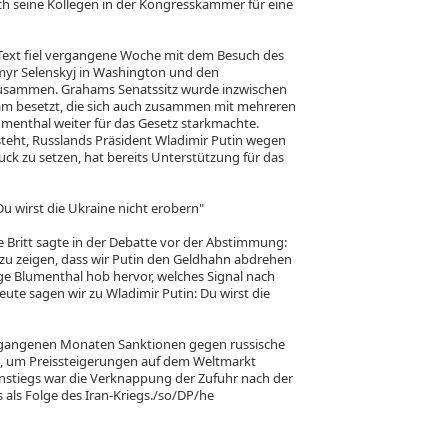
h seine Kollegen in der Kongresskammer für eine
 Text fiel vergangene Woche mit dem Besuch des
myr Selenskyj in Washington und den
 zusammen. Grahams Senatssitz wurde inzwischen
ham besetzt, die sich auch zusammen mit mehreren
menthal weiter für das Gesetz starkmachte.
 steht, Russlands Präsident Wladimir Putin wegen
ck zu setzen, hat bereits Unterstützung für das
u wirst die Ukraine nicht erobern"
e Britt sagte in der Debatte vor der Abstimmung:
u zeigen, dass wir Putin den Geldhahn abdrehen
ge Blumenthal hob hervor, welches Signal nach
ute sagen wir zu Wladimir Putin: Du wirst die
ergangenen Monaten Sanktionen gegen russische
zt, um Preissteigerungen auf dem Weltmarkt
nstiegs war die Verknappung der Zufuhr nach der
als Folge des Iran-Kriegs./so/DP/he