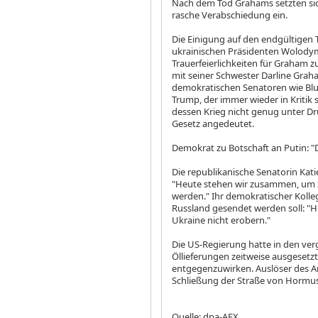
Nach dem Tod Grahams setzten sic
rasche Verabschiedung ein.
Die Einigung auf den endgültigen
ukrainischen Präsidenten Wolody
Trauerfeierlichkeiten für Graham
mit seiner Schwester Darline Gra
demokratischen Senatoren wie Blu
Trump, der immer wieder in Kritik
dessen Krieg nicht genug unter Dru
Gesetz angedeutet.
Demokrat zu Botschaft an Putin: "D
Die republikanische Senatorin Kati
"Heute stehen wir zusammen, um z
werden." Ihr demokratischer Kolle
Russland gesendet werden soll: "He
Ukraine nicht erobern."
Die US-Regierung hatte in den v
Öllieferungen zeitweise ausgeset
entgegenzuwirken. Auslöser des A
Schließung der Straße von Hormus 
Quelle: dpa-AFX