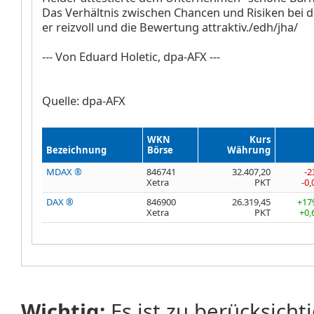
Das Verhältnis zwischen Chancen und Risiken bei de
er reizvoll und die Bewertung attraktiv./edh/jha/
--- Von Eduard Holetic, dpa-AFX ---
Quelle: dpa-AFX
WKN
Kurs
Bezeichnung
Börse
Währung
MDAX ®
846741
32.407,20
-2
Xetra
PKT
-0
DAX ®
846900
26.319,45
+17
Xetra
PKT
+0,
Wichtig:
Es ist zu berücksicht