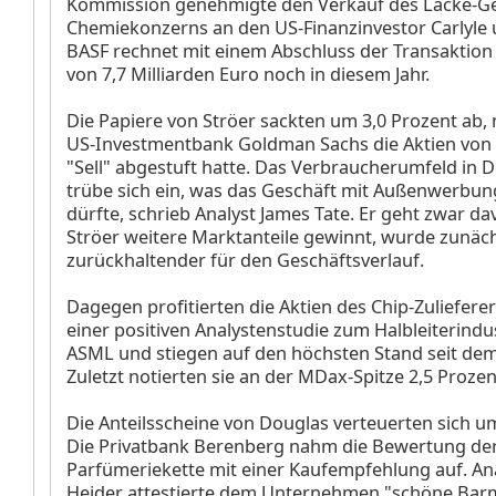
Kommission genehmigte den Verkauf des Lacke-Ge
Chemiekonzerns an den US-Finanzinvestor Carlyle 
BASF rechnet mit einem Abschluss der Transaktio
von 7,7 Milliarden Euro noch in diesem Jahr.
Die Papiere von Ströer
sackten um 3,0 Prozent ab,
US-Investmentbank Goldman Sachs die Aktien von 
"Sell" abgestuft hatte. Das Verbraucherumfeld in 
trübe sich ein, was das Geschäft mit Außenwerbu
dürfte, schrieb Analyst James Tate. Er geht zwar da
Ströer weitere Marktanteile gewinnt, wurde zunäc
zurückhaltender für den Geschäftsverlauf.
Dagegen profitierten die Aktien des Chip-Zuliefere
einer positiven Analystenstudie zum Halbleiterindu
ASML
und stiegen auf den höchsten Stand seit dem
Zuletzt notierten sie an der MDax-Spitze 2,5 Prozen
Die Anteilsscheine von Douglas
verteuerten sich um
Die Privatbank Berenberg nahm die Bewertung de
Parfümeriekette mit einer Kaufempfehlung auf. An
Heider attestierte dem Unternehmen "schöne Barmi