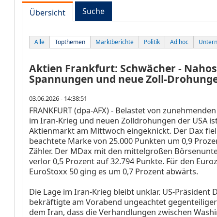
Suche
Übersicht
Alle
Topthemen
Marktberichte
Politik
Ad hoc
Unter
Aktien Frankfurt: Schwächer - Nahos
Spannungen und neue Zoll-Drohung
03.06.2026 - 14:38:51
FRANKFURT (dpa-AFX) - Belastet von zunehmende
im Iran-Krieg und neuen Zolldrohungen der USA is
Aktienmarkt am Mittwoch eingeknickt. Der Dax
fie
beachtete Marke von 25.000 Punkten um 0,9 Prozen
Zähler. Der MDax
mit den mittelgroßen Börsenun
verlor 0,5 Prozent auf 32.794 Punkte. Für den Euro
EuroStoxx 50
ging es um 0,7 Prozent abwärts.
Die Lage im Iran-Krieg bleibt unklar. US-Präsident
bekräftigte am Vorabend ungeachtet gegenteilige
dem Iran, dass die Verhandlungen zwischen Wash