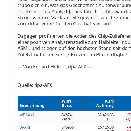
trübe sich ein, was das Geschäft mit Außenwerbu
dürfte, schrieb Analyst James Tate. Er geht zwar da
Ströer weitere Marktanteile gewinnt, wurde zunäc
zurückhaltender für den Geschäftsverlauf.
Dagegen profitierten die Aktien des Chip-Zuliefere
einer positiven Analystenstudie zum Halbleiterindu
ASML
und stiegen auf den höchsten Stand seit dem
Zuletzt notierten sie 2,7 Prozent im Plus./edh/jha/
--- Von Eduard Holetic, dpa-AFX ---
Quelle: dpa-AFX
WKN
Kurs
Bezeichnung
Börse
Währung
MDAX ®
846741
32.426,33
-13
Xetra
PKT
-0
DAX ®
846900
26.126,30
-7