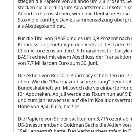
stiegen die Papiere von Zalando
um 2,8 Prozent. Se
stecken sie allerdings im Abwärtstrend. Insofern 
Abend im Fokus stehen, wenn die Deutsche-Börse-
Stoxx die künftige Dax-Zusammensetzung überprüft
als Abstiegskandidat.
Für die Titel von BASF
ging es um 0,9 Prozent nach 
Kommission genehmigte den Verkauf des Lacke-Ge
Chemiekonzerns an den US-Finanzinvestor Carlyle 
BASF rechnet mit einem Abschluss der Transaktio
von 7,7 Milliarden Euro zum 30. Juni.
Die Aktien von Redcare Pharmacy
schnellten um 7,
oben. Wie die "Pharmazeutische Zeitung" berichtet
Bundeskabinett am Mittwoch die vereinbarte Hon
für Apotheken. Ab Juli werde das Fixum nun auf 9 E
und zum Jahreswechsel auf die im Koalitionsvertra
Höhe von 9,50 Euro, hieß es.
Die Papiere von Ströer
sackten um 3,7 Prozent ab,
US-Investmentbank Goldman Sachs die Aktien von 
"Sell" abgestuft hatte. Das Verbraucherumfeld in 