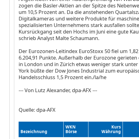
zogen die Basler-Aktien
an der Spitze des Nebenw
um 10,5 Prozent an. Da die anstehenden Quartalsz
Digitalkameras und weitere Produkte für maschine
spezialisierten Unternehmens stark ausfallen sollte
Kursrückgang seit den Hochs im Juni eine gute Kau
schrieb Analyst Malte Schaumann.
Der Eurozonen-Leitindex EuroStoxx 50
fiel um 1,8
6.204,91 Punkte. Außerhalb der Eurozone gerieten d
in London
und in Zürich
etwas weniger stark unter
York büßte der Dow Jones Industrial
zum europäis
Handelsschluss 1,5 Prozent ein./la/he
--- Von Lutz Alexander, dpa-AFX ---
Quelle: dpa-AFX
WKN
Kurs
Bezeichnung
Börse
Währung