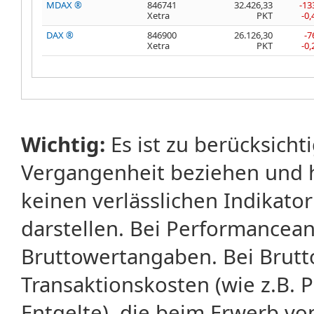
MDAX ®
846741
32.426,33
-13
Xetra
PKT
-0
DAX ®
846900
26.126,30
-7
Xetra
PKT
-0
Wichtig:
Es ist zu berücksicht
Vergangenheit beziehen und 
keinen verlässlichen Indikator
darstellen. Bei Performancean
Bruttowertangaben. Bei Brut
Transaktionskosten (wie z.B.
Entgelte), die beim Erwerb vo