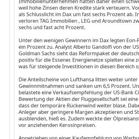
Immobilienunternehmen hatten daher einen schwe
weil hohe Zinsen deren Kredite stark verteuern. V
als Schlusslicht im Dax um fast sechs Prozent ab.
verloren TAG Immobilien
, LEG
und Aroundtown
zw
sechs und fast acht Prozent.
Unter den wenigen Gewinnern im Dax legten Eon-
ein Prozent zu. Analyst Alberto Gandolfi von der U
Goldman Sachs sieht das Reformpaket der deutsc
positiv für die Essener. Energienetze spielten eine z
was für steigende Investitionen in diesen Bereich 
Die Anteilscheine von Lufthansa
litten weiter unter
Gewinnmitnahmen und sanken um 6,5 Prozent. U
belastete eine Verkaufsempfehlung der US-Bank Ci
Bewertung der Aktien der Fluggesellschaft sei eine
dass der temporäre Rückenwind weiter blase. Dabe
Anleger aber geringere Margen akzeptieren und St
ausblenden, hieß es. Zudem weckte der Ölpreisanst
vor anziehenden Kerosinpreisen.
Angetrieben von einer Kaufempfehlung von Warbu