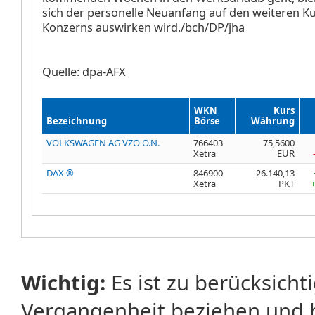
sich der personelle Neuanfang auf den weiteren K
Konzerns auswirken wird./bch/DP/jha
Quelle: dpa-AFX
WKN
Kurs
Bezeichnung
Börse
Währung
VOLKSWAGEN AG VZO O.N.
766403
75,5600
Xetra
EUR
DAX ®
846900
26.140,13
Xetra
PKT
Wichtig:
Es ist zu berücksicht
Vergangenheit beziehen und 