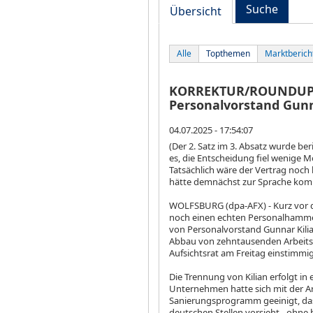
Suche
Übersicht
Alle
Topthemen
Marktberich
KORREKTUR/ROUNDUP 2:
Personalvorstand Gunn
04.07.2025 - 17:54:07
(Der 2. Satz im 3. Absatz wurde beri
es, die Entscheidung fiel wenige 
Tatsächlich wäre der Vertrag noch
hätte demnächst zur Sprache ko
WOLFSBURG (dpa-AFX) - Kurz vor 
noch einen echten Personalhammer
von Personalvorstand Gunnar Kili
Abbau von zehntausenden Arbeitsp
Aufsichtsrat am Freitag einstimmig
Die Trennung von Kilian erfolgt in
Unternehmen hatte sich mit der A
Sanierungsprogramm geeinigt, das 
deutschen Stellen vorsieht - ohne