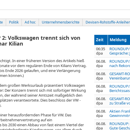
te
Politik
Ad hoc
Unternehmensberichte
Devisen-Rohstoffe-Anleihe
 Volkswagen trennt sich von
Zeit
Meldung
ar Kilian
06:35
ROUNDUP/Ne
dpa
Gespräche: 
chtigt. In einer früheren Version des Artikels hieß
06.08.
ROUNDUP/Ak
Monate vor dem regulären Ende von Kilians Vertrag.
dpa
nach Rekord
 bis Ende 2026 gelaufen, und eine Verlängerung
06.08.
GESAMT-RO
mmen können.)
dpa
Vereinbaru
dem großen Werksurlaub präsentiert Volkswagen
06.08.
ROUNDUP/Ak
: Der Konzern trennt sich mit sofortiger Wirkung
dpa
Berichtssa
an, der während seiner Amtszeit maßgeblich den
06.08.
GESAMT-ROU
lätzen verantwortete. Dies beschloss der VW
-
dpa
zu Straße 
.
06.08.
Aktien Frank
 einer herausfordernden Phase für VW. Das
dpa
Gewinnmitn
rbeitnehmervertretung auf ein
06.08.
ROUNDUP: H
bis 2030 einen Abbau von fast einem Viertel der
dpa
Gute Geschä
 betriebsbedingte Kündigungen, vor allem durch