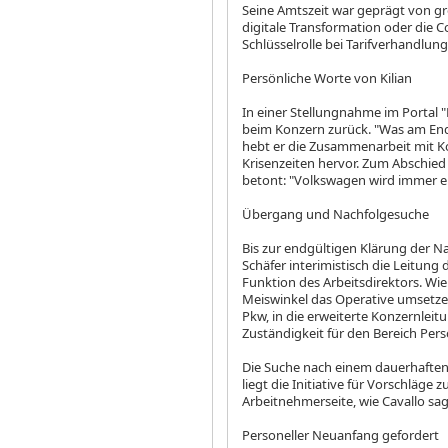
Seine Amtszeit war geprägt von gr
digitale Transformation oder die 
Schlüsselrolle bei Tarifverhandl
Persönliche Worte von Kilian
In einer Stellungnahme im Portal "L
beim Konzern zurück. "Was am Ende 
hebt er die Zusammenarbeit mit Ko
Krisenzeiten hervor. Zum Abschie
betont: "Volkswagen wird immer ein
Übergang und Nachfolgesuche
Bis zur endgültigen Klärung der
Schäfer interimistisch die Leitun
Funktion des Arbeitsdirektors. Wie
Meiswinkel das Operative umsetze
Pkw, in die erweiterte Konzernl
Zuständigkeit für den Bereich Pers
Die Suche nach einem dauerhaften N
liegt die Initiative für Vorschläge 
Arbeitnehmerseite, wie Cavallo sag
Personeller Neuanfang gefordert