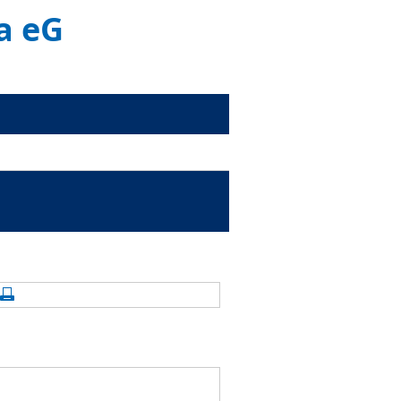
a eG
alte aktualisieren
Seite drucken