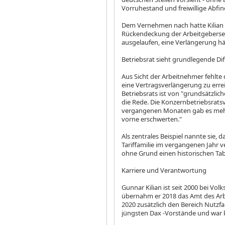
Vorruhestand und freiwillige Abfi
Dem Vernehmen nach hatte Kilian 
Rückendeckung der Arbeitgeberseit
ausgelaufen, eine Verlängerung 
Betriebsrat sieht grundlegende Di
Aus Sicht der Arbeitnehmer fehlte
eine Vertragsverlängerung zu errei
Betriebsrats ist von "grundsätzli
die Rede. Die Konzernbetriebsratsv
vergangenen Monaten gab es mehr
vorne erschwerten."
Als zentrales Beispiel nannte sie
Tariffamilie im vergangenen Jahr 
ohne Grund einen historischen Ta
Karriere und Verantwortung
Gunnar Kilian ist seit 2000 bei Vo
übernahm er 2018 das Amt des Arb
2020 zusätzlich den Bereich Nutzfahr
jüngsten Dax
-Vorstände und war 