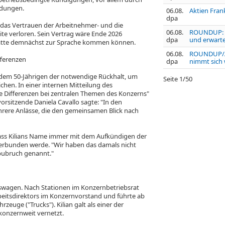
ndungen.
06.08.
Aktien Frank
dpa
das Vertrauen der Arbeitnehmer- und die
06.08.
ROUNDUP: S
e verloren. Sein Vertrag wäre Ende 2026
dpa
und erwart
hätte demnächst zur Sprache kommen können.
06.08.
ROUNDUP/Ak
fferenzen
dpa
nimmt sich 
 dem 50-Jährigen der notwendige Rückhalt, um
Seite
1
/
50
chen. In einer internen Mitteilung des
che Differenzen bei zentralen Themen des Konzerns"
orsitzende Daniela Cavallo sagte: "In den
ere Anlässe, die den gemeinsamen Blick nach
, dass Kilians Name immer mit dem Aufkündigen der
verbunden werde. "Wir haben das damals nicht
bubruch genannt."
lkswagen. Nach Stationen im Konzernbetriebsrat
eitsdirektors im Konzernvorstand und führte ab
zeuge ("Trucks"). Kilian galt als einer der
konzernweit vernetzt.