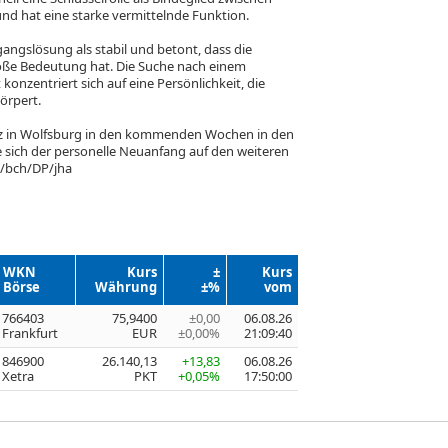
d hat eine starke vermittelnde Funktion.
angslösung als stabil und betont, dass die
oße Bedeutung hat. Die Suche nach einem
konzentriert sich auf eine Persönlichkeit, die
örpert.
 in Wolfsburg in den kommenden Wochen in den
e sich der personelle Neuanfang auf den weiteren
./bch/DP/jha
WKN
Kurs
±
Kurs
Börse
Währung
±%
vom
766403
75,9400
±0,00
06.08.26
Frankfurt
EUR
±0,00%
21:09:40
846900
26.140,13
+13,83
06.08.26
Xetra
PKT
+0,05%
17:50:00