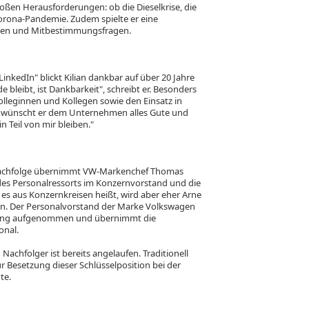
oßen Herausforderungen: ob die Dieselkrise, die
Corona-Pandemie. Zudem spielte er eine
ungen und Mitbestimmungsfragen.
inkedIn" blickt Kilian dankbar auf über 20 Jahre
bleibt, ist Dankbarkeit", schreibt er. Besonders
lleginnen und Kollegen sowie den Einsatz in
d wünscht er dem Unternehmen alles Gute und
 Teil von mir bleiben."
 Nachfolge übernimmt VW-Markenchef Thomas
g des Personalressorts im Konzernvorstand und die
 es aus Konzernkreisen heißt, wird aber eher Arne
n. Der Personalvorstand der Marke Volkswagen
eitung aufgenommen und übernimmt die
onal.
achfolger ist bereits angelaufen. Traditionell
zur Besetzung dieser Schlüsselposition bei der
te.