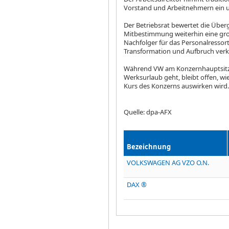
Vorstand und Arbeitnehmern ein un
Der Betriebsrat bewertet die Überg
Mitbestimmung weiterhin eine gr
Nachfolger für das Personalressort 
Transformation und Aufbruch verk
Während VW am Konzernhauptsitz
Werksurlaub geht, bleibt offen, wi
Kurs des Konzerns auswirken wird
Quelle: dpa-AFX
Bezeichnung
VOLKSWAGEN AG VZO O.N.
DAX ®