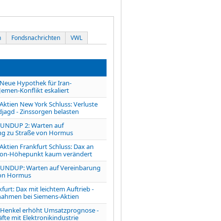
n
Fondsnachrichten
VWL
ue Hypothek für Iran-
Jemen-Konflikt eskaliert
tien New York Schluss: Verluste
jagd - Zinssorgen belasten
UNDUP 2: Warten auf
ng zu Straße von Hormus
tien Frankfurt Schluss: Dax an
ison-Höhepunkt kaum verändert
NDUP: Warten auf Vereinbarung
von Hormus
furt: Dax mit leichtem Auftrieb -
ahmen bei Siemens-Aktien
enkel erhöht Umsatzprognose -
fte mit Elektronikindustrie