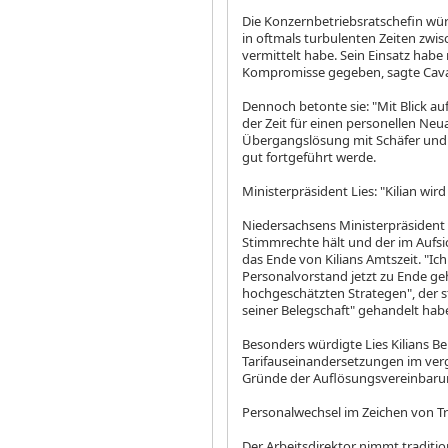
Die Konzernbetriebsratschefin wür
in oftmals turbulenten Zeiten zwi
vermittelt habe. Sein Einsatz habe
Kompromisse gegeben, sagte Cava
Dennoch betonte sie: "Mit Blick auf
der Zeit für einen personellen Neua
Übergangslösung mit Schäfer und M
gut fortgeführt werde.
Ministerpräsident Lies: "Kilian wird
Niedersachsens Ministerpräsident 
Stimmrechte hält und der im Aufsic
das Ende von Kilians Amtszeit. "Ich
Personalvorstand jetzt zu Ende geht
hochgeschätzten Strategen", der s
seiner Belegschaft" gehandelt hab
Besonders würdigte Lies Kilians Be
Tarifauseinandersetzungen im ver
Gründe der Auflösungsvereinbarung.
Personalwechsel im Zeichen von T
Der Arbeitsdirektor nimmt tradition