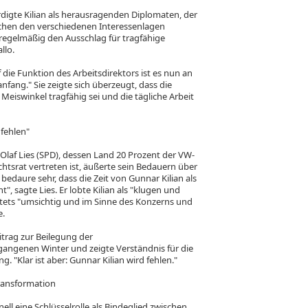
digte Kilian als herausragenden Diplomaten, der
schen den verschiedenen Interessenlagen
 regelmäßig den Ausschlag für tragfähige
llo.
 die Funktion des Arbeitsdirektors ist es nun an
nfang." Sie zeigte sich überzeugt, dass die
eiswinkel tragfähig sei und die tägliche Arbeit
 fehlen"
Olaf Lies (SPD), dessen Land 20 Prozent der VW-
htsrat vertreten ist, äußerte sein Bedauern über
 bedaure sehr, dass die Zeit von Gunnar Kilian als
", sagte Lies. Er lobte Kilian als "klugen und
tets "umsichtig und im Sinne des Konzerns und
e.
itrag zur Beilegung der
gangenen Winter und zeigte Verständnis für die
 "Klar ist aber: Gunnar Kilian wird fehlen."
ransformation
ell eine Schlüsselrolle als Bindeglied zwischen