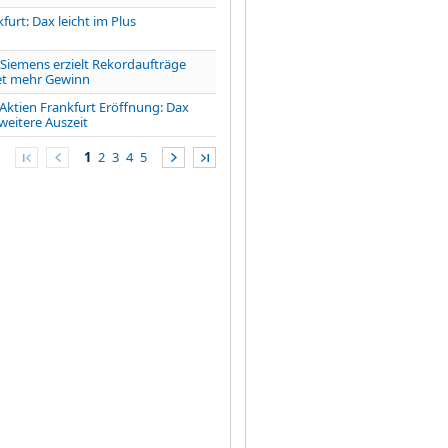
furt: Dax leicht im Plus
iemens erzielt Rekordaufträge
et mehr Gewinn
tien Frankfurt Eröffnung: Dax
weitere Auszeit
1
2
3
4
5