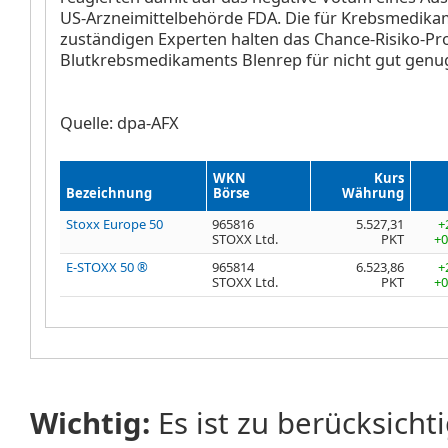
US-Arzneimittelbehörde FDA. Die für Krebsmedik
zuständigen Experten halten das Chance-Risiko-Pro
Blutkrebsmedikaments Blenrep für nicht gut genug
Quelle: dpa-AFX
WKN
Kurs
Bezeichnung
Börse
Währung
Stoxx Europe 50
965816
5.527,31
+
STOXX Ltd.
PKT
+0
E-STOXX 50 ®
965814
6.523,86
+
STOXX Ltd.
PKT
+0
Wichtig:
Es ist zu berücksicht