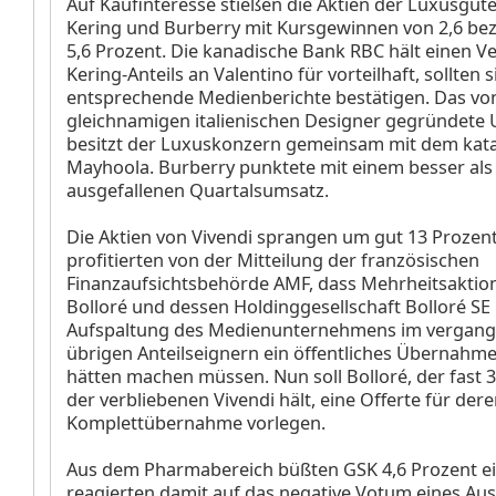
Auf Kaufinteresse stießen die Aktien der Luxusgü
Kering
und Burberry
mit Kursgewinnen von 2,6 be
5,6 Prozent. Die kanadische Bank RBC hält einen V
Kering-Anteils an Valentino für vorteilhaft, sollten s
entsprechende Medienberichte bestätigen. Das v
gleichnamigen italienischen Designer gegründet
besitzt der Luxuskonzern gemeinsam mit dem kat
Mayhoola. Burberry punktete mit einem besser als
ausgefallenen Quartalsumsatz.
Die Aktien von Vivendi
sprangen um gut 13 Prozent
profitierten von der Mitteilung der französischen
Finanzaufsichtsbehörde AMF, dass Mehrheitsaktio
Bolloré und dessen Holdinggesellschaft Bolloré SE 
Aufspaltung des Medienunternehmens im vergang
übrigen Anteilseignern ein öffentliches Übernah
hätten machen müssen. Nun soll Bolloré, der fast 
der verbliebenen Vivendi hält, eine Offerte für der
Komplettübernahme vorlegen.
Aus dem Pharmabereich büßten GSK
4,6 Prozent ei
reagierten damit auf das negative Votum eines Au