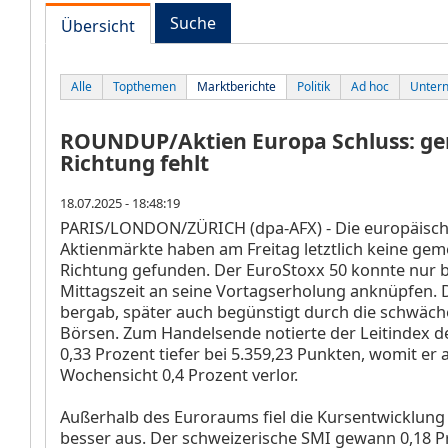
Suche
Übersicht
Alle
Topthemen
Marktberichte
Politik
Ad hoc
Unter
ROUNDUP/Aktien Europa Schluss: g
Richtung fehlt
18.07.2025 - 18:48:19
PARIS/LONDON/ZÜRICH (dpa-AFX) - Die europäisc
Aktienmärkte haben am Freitag letztlich keine ge
Richtung gefunden. Der EuroStoxx 50
konnte nur b
Mittagszeit an seine Vortagserholung anknüpfen. 
bergab, später auch begünstigt durch die schwäch
Börsen. Zum Handelsende notierte der Leitindex 
0,33 Prozent tiefer bei 5.359,23 Punkten, womit er 
Wochensicht 0,4 Prozent verlor.
Außerhalb des Euroraums fiel die Kursentwicklung
besser aus. Der schweizerische SMI
gewann 0,18 P