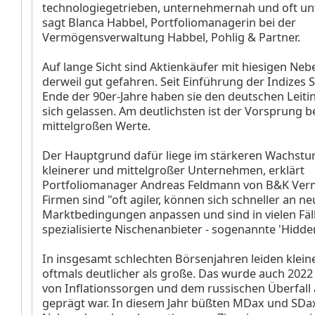
technologiegetrieben, unternehmernah und oft unt
sagt Blanca Habbel, Portfoliomanagerin bei der
Vermögensverwaltung Habbel, Pohlig & Partner.
Auf lange Sicht sind Aktienkäufer mit hiesigen Ne
derweil gut gefahren. Seit Einführung der Indize
Ende der 90er-Jahre haben sie den deutschen Leit
sich gelassen. Am deutlichsten ist der Vorsprung
mittelgroßen Werte.
Der Hauptgrund dafür liege im stärkeren Wachstu
kleinerer und mittelgroßer Unternehmen, erklärt
Portfoliomanager Andreas Feldmann von B&K Ver
Firmen sind "oft agiler, können sich schneller an n
Marktbedingungen anpassen und sind in vielen Fäl
spezialisierte Nischenanbieter - sogenannte 'Hidd
In insgesamt schlechten Börsenjahren leiden klein
oftmals deutlicher als große. Das wurde auch 2022 
von Inflationssorgen und dem russischen Überfall 
geprägt war. In diesem Jahr büßten MDax und SDax 