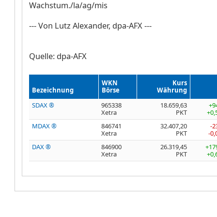
Wachstum./la/ag/mis
--- Von Lutz Alexander, dpa-AFX ---
Quelle: dpa-AFX
WKN
Kurs
Bezeichnung
Börse
Währung
SDAX ®
965338
18.659,63
+9
Xetra
PKT
+0,
MDAX ®
846741
32.407,20
-2
Xetra
PKT
-0
DAX ®
846900
26.319,45
+17
Xetra
PKT
+0,