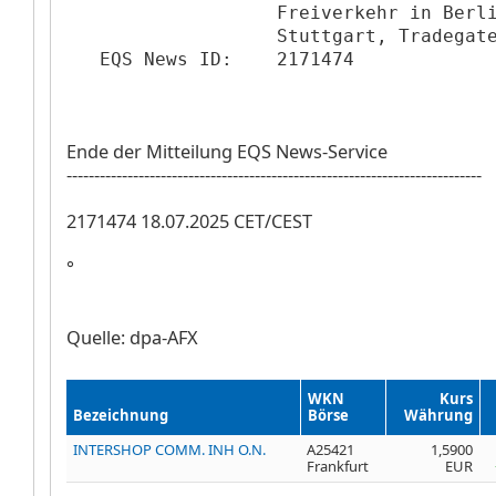
                   Freiverkehr in Berli
                   Stuttgart, Tradegate
   EQS News ID:    2171474
Ende der Mitteilung EQS News-Service
---------------------------------------------------------------------------
2171474 18.07.2025 CET/CEST
°
Quelle: dpa-AFX
WKN
Kurs
Bezeichnung
Börse
Währung
INTERSHOP COMM. INH O.N.
A25421
1,5900
Frankfurt
EUR