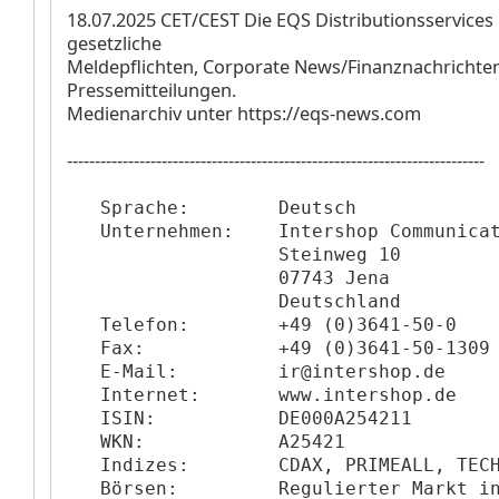
18.07.2025 CET/CEST Die EQS Distributionsservice
gesetzliche
Meldepflichten, Corporate News/Finanznachrichte
Pressemitteilungen.
Medienarchiv unter https://eqs-news.com
---------------------------------------------------------------------------
   Sprache:        Deutsch

   Unternehmen:    Intershop Communicat
                   Steinweg 10

                   07743 Jena

                   Deutschland

   Telefon:        +49 (0)3641-50-0

   Fax:            +49 (0)3641-50-1309

   E-Mail:         ir@intershop.de

   Internet:       www.intershop.de

   ISIN:           DE000A254211

   WKN:            A25421

   Indizes:        CDAX, PRIMEALL, TECH
   Börsen:         Regulierter Markt in