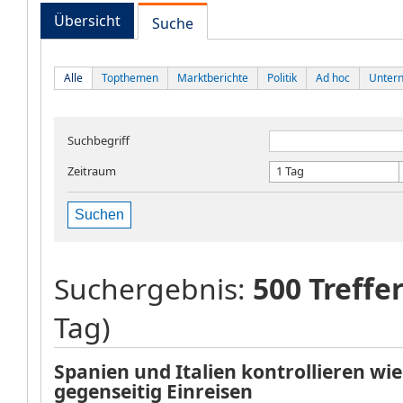
Übersicht
Suche
Alle
Topthemen
Marktberichte
Politik
Ad hoc
Unter
Suchbegriff
Zeitraum
1 Tag
Suchen
Suchergebnis:
500 Treffe
Tag)
Spanien und Italien kontrollieren wi
gegenseitig Einreisen