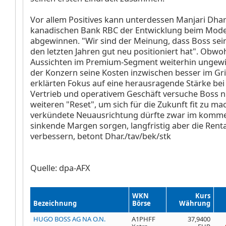
Vor allem Positives kann unterdessen Manjari Dhar
kanadischen Bank RBC der Entwicklung beim Mod
abgewinnen. "Wir sind der Meinung, dass Boss sei
den letzten Jahren gut neu positioniert hat". Obwoh
Aussichten im Premium-Segment weiterhin ungewis
der Konzern seine Kosten inzwischen besser im Gri
erklärten Fokus auf eine herausragende Stärke bei
Vertrieb und operativem Geschäft versuche Boss 
weiteren "Reset", um sich für die Zukunft fit zu mac
verkündete Neuausrichtung dürfte zwar im komme
sinkende Margen sorgen, langfristig aber die Renta
verbessern, betont Dhar./tav/bek/stk
Quelle: dpa-AFX
WKN
Kurs
Bezeichnung
Börse
Währung
HUGO BOSS AG NA O.N.
A1PHFF
37,9400