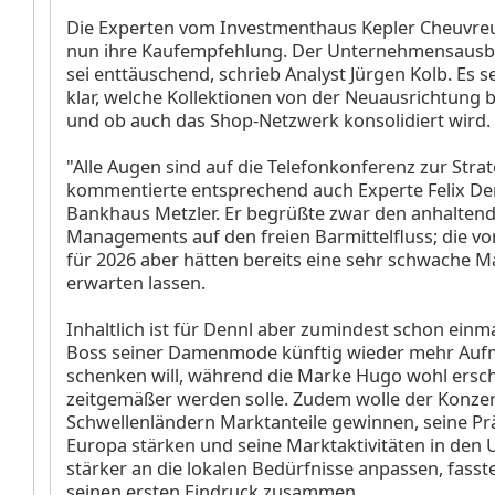
Die Experten vom Investmenthaus Kepler Cheuvre
nun ihre Kaufempfehlung. Der Unternehmensausbl
sei enttäuschend, schrieb Analyst Jürgen Kolb. Es s
klar, welche Kollektionen von der Neuausrichtung b
und ob auch das Shop-Netzwerk konsolidiert wird.
"Alle Augen sind auf die Telefonkonferenz zur Strat
kommentierte entsprechend auch Experte Felix D
Bankhaus Metzler. Er begrüßte zwar den anhalten
Managements auf den freien Barmittelfluss; die vor
für 2026 aber hätten bereits eine sehr schwache M
erwarten lassen.
Inhaltlich ist für Dennl aber zumindest schon einmal
Boss seiner Damenmode künftig wieder mehr Auf
schenken will, während die Marke Hugo wohl ersc
zeitgemäßer werden solle. Zudem wolle der Konzer
Schwellenländern Marktanteile gewinnen, seine Pr
Europa stärken und seine Marktaktivitäten in den
stärker an die lokalen Bedürfnisse anpassen, fasst
seinen ersten Eindruck zusammen.