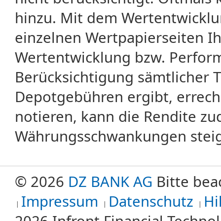
hinzu. Mit dem Wertentwicklu
einzelnen Wertpapierseiten Ihr
Wertentwicklung bzw. Perform
Berücksichtigung sämtlicher 
Depotgebühren ergibt, errech
notieren, kann die Rendite zu
Währungsschwankungen steige
© 2026
DZ BANK AG
Bitte bea
Impressum
Datenschutz
Hi
2026 Infront Financial Techn