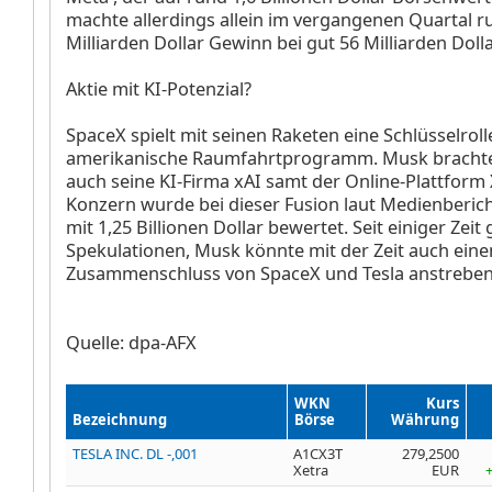
machte allerdings allein im vergangenen Quartal r
Milliarden Dollar Gewinn bei gut 56 Milliarden Doll
Aktie mit KI-Potenzial?
SpaceX spielt mit seinen Raketen eine Schlüsselroll
amerikanische Raumfahrtprogramm. Musk brachte
auch seine KI-Firma xAI samt der Online-Plattform 
Konzern wurde bei dieser Fusion laut Medienberic
mit 1,25 Billionen Dollar bewertet. Seit einiger Zeit 
Spekulationen, Musk könnte mit der Zeit auch eine
Zusammenschluss von SpaceX und Tesla anstreben
Quelle: dpa-AFX
WKN
Kurs
Bezeichnung
Börse
Währung
TESLA INC. DL -,001
A1CX3T
279,2500
Xetra
EUR