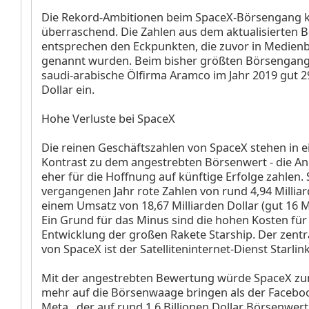
Die Rekord-Ambitionen beim SpaceX-Börsengang 
überraschend. Die Zahlen aus dem aktualisierten 
entsprechen den Eckpunkten, die zuvor in Medien
genannt wurden. Beim bisher größten Börsengan
saudi-arabische Ölfirma Aramco
im Jahr 2019 gut 2
Dollar ein.
Hohe Verluste bei SpaceX
Die reinen Geschäftszahlen von SpaceX stehen in 
Kontrast zu dem angestrebten Börsenwert - die Anl
eher für die Hoffnung auf künftige Erfolge zahlen.
vergangenen Jahr rote Zahlen von rund 4,94 Milliar
einem Umsatz von 18,67 Milliarden Dollar (gut 16 Mi
Ein Grund für das Minus sind die hohen Kosten für
Entwicklung der großen Rakete Starship. Der zentr
von SpaceX ist der Satelliteninternet-Dienst Starlink
Mit der angestrebten Bewertung würde SpaceX zu
mehr auf die Börsenwaage bringen als der Faceb
Meta
, der auf rund 1,6 Billionen Dollar Börsenwe