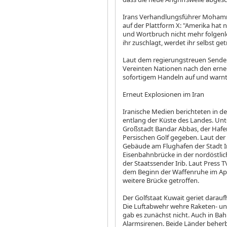
Irans Verhandlungsführer Mohamm
auf der Plattform X: "Amerika hat
und Wortbruch nicht mehr folgenl
ihr zuschlagt, werdet ihr selbst get
Laut dem regierungstreuen Sender 
Vereinten Nationen nach den erne
sofortigem Handeln auf und warn
Erneut Explosionen im Iran
Iranische Medien berichteten in d
entlang der Küste des Landes. Un
Großstadt Bandar Abbas, der Hafe
Persischen Golf gegeben. Laut der
Gebäude am Flughafen der Stadt I
Eisenbahnbrücke in der nordöstli
der Staatssender Irib. Laut Press T
dem Beginn der Waffenruhe im Apr
weitere Brücke getroffen.
Der Golfstaat Kuwait geriet darauf
Die Luftabwehr wehre Raketen- und
gab es zunächst nicht. Auch in Bah
Alarmsirenen. Beide Länder beher