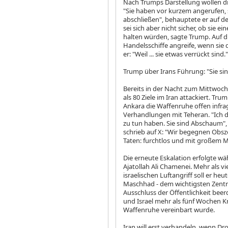
Nach Trumps Darstellung wollen d
"Sie haben vor kurzem angerufen,
abschließen", behauptete er auf 
sei sich aber nicht sicher, ob sie
halten würden, sagte Trump. Auf d
Handelsschiffe angreife, wenn sie
er: "Weil ... sie etwas verrückt sind."
Trump über Irans Führung: "Sie s
Bereits in der Nacht zum Mittwoc
als 80 Ziele im Iran attackiert. Tr
Ankara die Waffenruhe offen infra
Verhandlungen mit Teheran. "Ich den
zu tun haben. Sie sind Abschaum",
schrieb auf X: "Wir begegnen Obsz
Taten: furchtlos und mit großem M
Die erneute Eskalation erfolgte wä
Ajatollah Ali Chamenei. Mehr als 
israelischen Luftangriff soll er h
Maschhad - dem wichtigsten Zentru
Ausschluss der Öffentlichkeit bee
und Israel mehr als fünf Wochen Kr
Waffenruhe vereinbart wurde.
Iran will erst verhandeln, wenn D