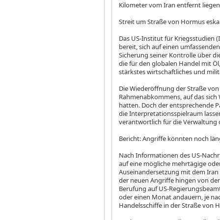
Kilometer vom Iran entfernt liegen
Streit um Straße von Hormus eskal
Das US-Institut für Kriegsstudien (
bereit, sich auf einen umfassenden 
Sicherung seiner Kontrolle über di
die für den globalen Handel mit Ö
stärkstes wirtschaftliches und mili
Die Wiederöffnung der Straße von 
Rahmenabkommens, auf das sich W
hatten. Doch der entsprechende 
die Interpretationsspielraum lasse
verantwortlich für die Verwaltung
Bericht: Angriffe könnten noch lä
Nach Informationen des US-Nachric
auf eine mögliche mehrtägige ode
Auseinandersetzung mit dem Iran i
der neuen Angriffe hingen von den
Berufung auf US-Regierungsbeamte
oder einen Monat andauern, je nac
Handelsschiffe in der Straße von H