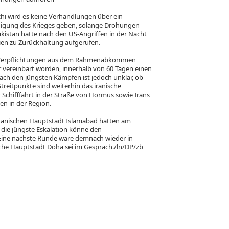
hi wird es keine Verhandlungen über ein
igung des Krieges geben, solange Drohungen
akistan hatte nach den US-Angriffen in der Nacht
ien zu Zurückhaltung aufgerufen.
ren Verpflichtungen aus dem Rahmenabkommen
 vereinbart worden, innerhalb von 60 Tagen einen
ch den jüngsten Kämpfen ist jedoch unklar, ob
Streitpunkte sind weiterhin das iranische
Schifffahrt in der Straße von Hormus sowie Irans
en in der Region.
istanischen Hauptstadt Islamabad hatten am
die jüngste Eskalation könne den
Eine nächste Runde wäre demnach wieder in
sche Hauptstadt Doha sei im Gespräch./ln/DP/zb