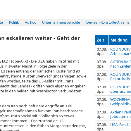
te
Politik
Ad hoc
Unternehmensberichte
Devisen-Rohstoffe-Anleihe
 eskalieren weiter - Geht der
Zeit
Meldung
07.08.
ROUNDUP/Ak
dpa
Arbeitsmark
T (dpa-AFX) - Die USA haben im Streit mit
07.08.
AKTIEN IM F
in zweiter Nacht in Folge Ziele in der
dpa
nach Zahlen
 Es seien entlang der iranischen Küste rund 90
07.08.
ROUNDUP/Akt
tabwehrsysteme, Küstenüberwachungsanlagen sowie
dpa
Rekordrally
n worden, teilte das US-Militär mit. Irans
itmacht des Landes - griffen nach eigenen Angaben
07.08.
ROUNDUP: U
te in den beiden mit Washington verbündeten
dpa
überraschen
.
07.08.
WOCHENAUSB
dpa
Geldpolitik
dem Iran noch heftigere Angriffe an. Die
ergeltungsmaßnahmen für vom Iran beschossene
07.08.
Aktien Fran
ttform Truth Social mit. "Sollte sich so etwas
dpa
Jobdaten m
chlimmer kommen!" Das zuständige US-
07.08.
USA: Beschä
 unterdessen in den frühen Morgenstunden mit,
dpa
hlossen sei.