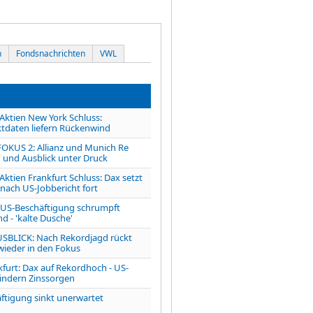
n
Fondsnachrichten
VWL
tien New York Schluss:
tdaten liefern Rückenwind
OKUS 2: Allianz und Munich Re
 und Ausblick unter Druck
ien Frankfurt Schluss: Dax setzt
 nach US-Jobbericht fort
S-Beschäftigung schrumpft
d - 'kalte Dusche'
LICK: Nach Rekordjagd rückt
 wieder in den Fokus
kfurt: Dax auf Rekordhoch - US-
indern Zinssorgen
ftigung sinkt unerwartet