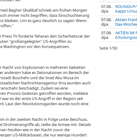
07.08.
ROUNDUP/We
ed Bagher Ghalibaf schrieb am frühen Morgen
dpa
kappt Umsat
 noch immer nicht begriffen, dass Einschüchterung
07.08.
Aktien Frank
os bleiben. Um es ganz deutlich zu sagen: Wenn
dpa
Dax-Wochenp
roffen."
07.08.
AKTIEN IM 
Press TV forderte Teheran den Sicherheitsrat der
dpa
Erholungss
uten "großangelegten" US-Angriffen zu
te Washington vor den Konsequenzen.
Seite
1
/
50
er Nacht von Explosionen in mehreren Gebieten
ter anderem habe es Detonationen im Bereich der
nstadt Buschehr und der Insel Abu Musa im
 staatlichen Nachrichtenagentur Irna wurden auch
ranschahr beschädigt. Zudem sei eine
chen Provinz Golestan getroffen worden, meldete
V war es der erste US-Angriff in der Region seit
il. Laut den Revolutionsgarden wurde noch eine
hin in der zweiten Nacht in Folge unter Beschuss.
 Drohnenangriffe ab, teilte die Armee mit. Details
rain heulten wie in der Nacht zuvor die
bergen US-Militärbasen, die nur wenige Hundert