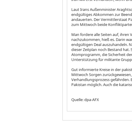
Laut Irans Außenminister Araghtsc
endgültiges Abkommen zur Beend
andauerten. Der Vermittlerstaat P
zum Mittwoch beide Konfliktparte
Man fordere alle Seiten auf, ih
nachzukommen, hieß es. Darin war
endgültigen Deal auszuhandeln. Na
dieser Zeitplan noch Bestand hat. 
Atomprogramm, die Sicherheit der 
Unterstützung für militante Grupp
Gut informierte Kreise in der pak
Mittwoch Sorgen zurückgewiesen, 
Verhandlungsprozess gefährden. 
Pakistan möglich. Auch die katari
Quelle: dpa-AFX