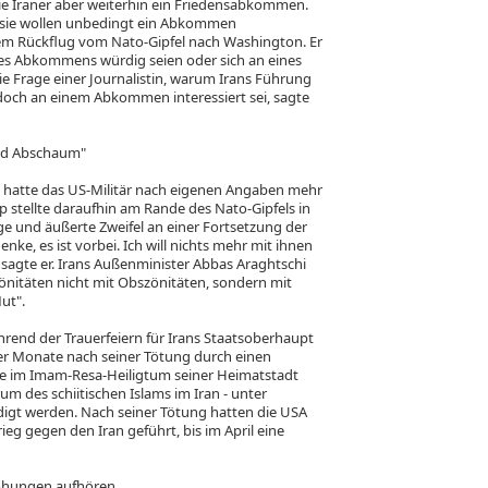
ie Iraner aber weiterhin ein Friedensabkommen.
 sie wollen unbedingt ein Abkommen
dem Rückflug vom Nato-Gipfel nach Washington. Er
 eines Abkommens würdig seien oder sich an eines
ie Frage einer Journalistin, warum Irans Führung
 doch an einem Abkommen interessiert sei, sagte
ind Abschaum"
h hatte das US-Militär nach eigenen Angaben mehr
ump stellte daraufhin am Rande des Nato-Gipfels in
ge und äußerte Zweifel an einer Fortsetzung der
ke, es ist vorbei. Ich will nichts mehr mit ihnen
 sagte er. Irans Außenminister Abbas Araghtschi
önitäten nicht mit Obszönitäten, sondern mit
ut".
hrend der Trauerfeiern für Irans Staatsoberhaupt
vier Monate nach seiner Tötung durch einen
eute im Imam-Resa-Heiligtum seiner Heimatstadt
m des schiitischen Islams im Iran - unter
rdigt werden. Nach seiner Tötung hatten die USA
ieg gegen den Iran geführt, bis im April eine
rohungen aufhören