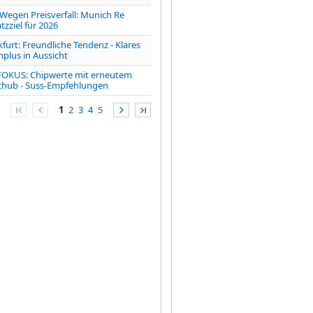
gen Preisverfall: Munich Re
zziel für 2026
furt: Freundliche Tendenz - Klares
lus in Aussicht
FOKUS: Chipwerte mit erneutem
chub - Suss-Empfehlungen
1
2
3
4
5