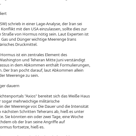
.
iert
ISW) schrieb in einer Lage-Analyse, der Iran sei
Konflikt mit den USA einzulassen, sollte dies zur
e Straße von Hormus nötig sein. Laut Experten ist
l, Gas und Dünger wichtige Meerenge Irans
tärisches Druckmittel.
Hormus ist ein zentrales Element des
ashington und Teheran Mitte Juni verständigt
Passus in dem Abkommen enthält Formulierungen,
n. Der Iran pocht darauf, laut Abkommen allein
 der Meerenge zu sein.
nger dauern
htenportals "Axios" bereitet sich das Weiße Haus
r sogar mehrwöchige militärische
n der Meerenge vor. Die Dauer und die Intensität
 nächsten Schritten Teherans ab, hieß es unter
. Sie könnten ein oder zwei Tage, eine Woche
hdem ob der Iran seine Angriffe auf
ormus fortsetze, hieß es.