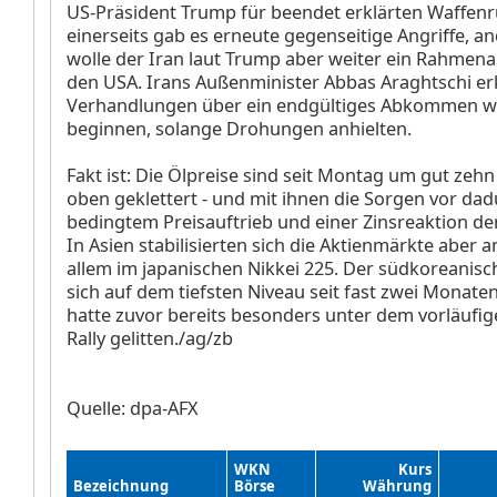
US-Präsident Trump für beendet erklärten Waffen
einerseits gab es erneute gegenseitige Angriffe, an
wolle der Iran laut Trump aber weiter ein Rahme
den USA. Irans Außenminister Abbas Araghtschi erk
Verhandlungen über ein endgültiges Abkommen w
beginnen, solange Drohungen anhielten.
Fakt ist: Die Ölpreise sind seit Montag um gut zeh
oben geklettert - und mit ihnen die Sorgen vor da
bedingtem Preisauftrieb und einer Zinsreaktion d
In Asien stabilisierten sich die Aktienmärkte aber
allem im japanischen Nikkei 225. Der südkoreanis
sich auf dem tiefsten Niveau seit fast zwei Monaten
hatte zuvor bereits besonders unter dem vorläufig
Rally gelitten./ag/zb
Quelle: dpa-AFX
WKN
Kurs
Bezeichnung
Börse
Währung