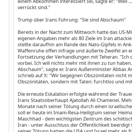
einem Abkommen interessiert sei, sagte er: "Weil ...
verrückt sind."
Trump über Irans Führung: "Sie sind Abschaum"
Bereits in der Nacht zum Mittwoch hatte das US-Mi
eigenen Angaben mehr als 80 Ziele im Iran attacki
stellte daraufhin am Rande des Nato-Gipfels in Ank
Waffenruhe offen infrage und äußerte Zweifel an e
Fortsetzung der Verhandlungen mit Teheran. "Ich d
vorbei. Ich will nichts mehr mit ihnen zu tun haben.
Abschaum", sagte er. Irans Außenminister Abbas A
schrieb auf X: "Wir begegnen Obszönitäten nicht m
Obszönitäten, sondern mit Taten: furchtlos und m
Die erneute Eskalation erfolgte während der Trauer
Irans Staatsoberhaupt Ajatollah Ali Chamenei. Mehr
Monate nach seiner Tötung durch einen israelische
soll er heute im Imam-Resa-Heiligtum seiner Heima
Maschhad - dem wichtigsten Zentrum des schiitisc
Iran - unter Ausschluss der Öffentlichkeit beerdig
seiner Tötung hatten die USA und Israel mehr als 