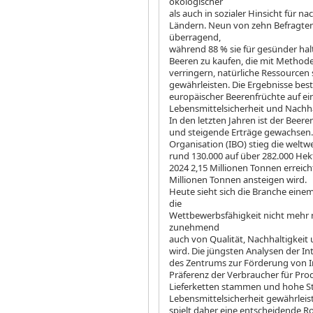
ökologischer
als auch in sozialer Hinsicht für na
Ländern. Neun von zehn Befragte
überragend,
während 88 % sie für gesünder hal
Beeren zu kaufen, die mit Method
verringern, natürliche Ressource
gewährleisten. Die Ergebnisse bes
europäischer Beerenfrüchte auf ei
Lebensmittelsicherheit und Nach
In den letzten Jahren ist der Bee
und steigende Erträge gewachsen.
Organisation (IBO) stieg die welt
rund 130.000 auf über 282.000 Hek
2024 2,15 Millionen Tonnen erreicht
Millionen Tonnen ansteigen wird.
Heute sieht sich die Branche ei
die
Wettbewerbsfähigkeit nicht mehr
zunehmend
auch von Qualität, Nachhaltigkeit
wird. Die jüngsten Analysen der In
des Zentrums zur Förderung von I
Präferenz der Verbraucher für Pro
Lieferketten stammen und hohe St
Lebensmittelsicherheit gewährleist
spielt daher eine entscheidende R