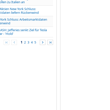
len zu Italien an
tien New York Schluss:
tdaten liefern Rückenwind
York Schluss: Arbeitsmarktdaten
kenwind
H: Jefferies senkt Ziel für Tesla
r - 'Hold'
1
2
3
4
5