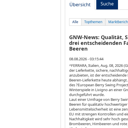
Suche
Übersicht
Alle
Topthemen
Marktberich
GNW-News: Qualität, Si
drei entscheidenden Fa
Beeren
08.08.2026 - 03:15:44
^FERRARA, Italien, Aug. 08, 2026 (
der Lieferkette, sichere, nachhalt
anzubieten, ist der entscheidende
Beeren-Lieferkette heute abhängt.
des ?European Berry Swing Project
Winterspiele in Livigno an einer 
durchgeführt wurde.
Laut einer Umfrage von Berry Swin
Beeren für qualitativ hochwertige
Lebensmittelsicherheit ist eine ze
EU mit strengen Kontrollen und ei
Nachhaltigkeit wird sehr hoch ges
Brombeeren, Himbeeren und rote 