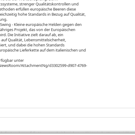
itssysteme, strenger Qualitätskontrollen und
hoden erfüllen europäische Beeren diese
ichzeitig hohe Standards in Bezug auf Qualität,
ung.
 Swing - Kleine europäische Helden gegen den
jähriges Projekt, das von der Europäischen
d. Die Initiative zielt darauf ab, ein
auf Qualität, Lebensmittelsicherheit,
iert, und dabei die hohen Standards
ropäische Lieferkette auf dem italienischen und
erfügbar unter
/NewsRoom/AttachmentNg/d3302599-d907-4769-
sich die Angaben auf die Vergangenheit beziehen und historische Wertentwicklunge