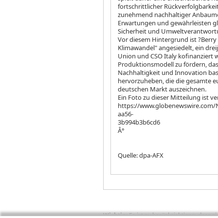
fortschrittlicher Rückverfolgbarke
zunehmend nachhaltiger Anbaumet
Erwartungen und gewährleisten gle
Sicherheit und Umweltverantwort
Vor diesem Hintergrund ist ?Berry
Klimawandel" angesiedelt, ein drei
Union und CSO Italy kofinanziert wir
Produktionsmodell zu fördern, das 
Nachhaltigkeit und Innovation bas
hervorzuheben, die die gesamte eu
deutschen Markt auszeichnen.
Ein Foto zu dieser Mitteilung ist v
https://www.globenewswire.com
aa56-
3b994b3b6cd6
Â°
Quelle: dpa-AFX
Wichtig:
Es ist zu berücksichtigen, dass 