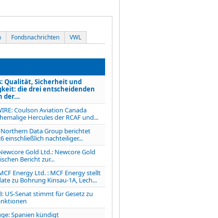
n
Fondsnachrichten
VWL
Qualität, Sicherheit und
keit: die drei entscheidenden
 der...
IRE: Coulson Aviation Canada
ehemalige Hercules der RCAF und...
Northern Data Group berichtet
 einschließlich nachteiliger...
Newcore Gold Ltd.: Newcore Gold
ischen Bericht zur...
CF Energy Ltd. : MCF Energy stellt
ate zu Bohrung Kinsau-1A, Lech...
 US-Senat stimmt für Gesetz zu
anktionen
ge: Spanien kündigt