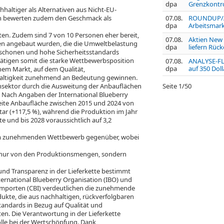
dpa
Grenzkontrol
chhaltiger als Alternativen aus Nicht-EU-
n bewerten zudem den Geschmack als
07.08.
ROUNDUP/Ak
dpa
Arbeitsmark
ten. Zudem sind 7 von 10 Personen eher bereit,
07.08.
Aktien New 
en angebaut wurden, die die Umweltbelastung
dpa
liefern Rüc
n schonen und hohe Sicherheitsstandards
tätigen somit die starke Wettbewerbsposition
07.08.
ANALYSE-FLAS
dpa
auf 350 Dolla
nem Markt, auf dem Qualität,
haltigkeit zunehmend an Bedeutung gewinnen.
rensektor durch die Ausweitung der Anbauflächen
Seite
1
/
50
 Nach Angaben der International Blueberry
weite Anbaufläche zwischen 2015 und 2024 von
tar (+117,5 %), während die Produktion im Jahr
e und bis 2028 voraussichtlich auf 3,2
nem zunehmenden Wettbewerb gegenüber, wobei
 nur von den Produktionsmengen, sondern
 und Transparenz in der Lieferkette bestimmt
ternational Blueberry Organisation (IBO) und
mporten (CBI) verdeutlichen die zunehmende
dukte, die aus nachhaltigen, rückverfolgbaren
andards in Bezug auf Qualität und
en. Die Verantwortung in der Lieferkette
olle bei der Wertschöpfung. Dank