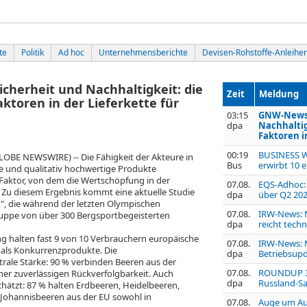
te
Politik
Ad hoc
Unternehmensberichte
Devisen-Rohstoffe-Anleihe
cherheit und Nachhaltigkeit: die
Zeit
Meldung
ktoren in der Lieferkette für
03:15
GNW-News: 
dpa
Nachhaltig
Faktoren in
00:19
BUSINESS W
GLOBE NEWSWIRE) -- Die Fähigkeit der Akteure in
Bus
erwirbt 10 
ige und qualitativ hochwertige Produkte
 Faktor, von dem die Wertschöpfung in der
07.08.
EQS-Adhoc: 
 Zu diesem Ergebnis kommt eine aktuelle Studie
dpa
über Q2 2026
", die während der letzten Olympischen
07.08.
IRW-News: 
Gruppe von über 300 Bergsportbegeisterten
dpa
reicht techn
g halten fast 9 von 10 Verbrauchern europäische
07.08.
IRW-News: M
r als Konkurrenzprodukte. Die
dpa
Betriebsupd
ntrale Stärke: 90 % verbinden Beeren aus der
07.08.
ROUNDUP 3:
ner zuverlässigen Rückverfolgbarkeit. Auch
dpa
Russland-S
chätzt: 87 % halten Erdbeeren, Heidelbeeren,
Johannisbeeren aus der EU sowohl in
07.08.
Auge um Au