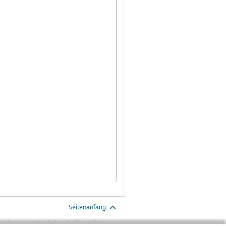
Seitenanfang
n keinen verlässlichen Indikator für