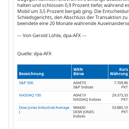
halten und schlossen 0,9 Prozent tiefer, während e
Mobil um 3,5 Prozent bergab ging. Die Entscheidu
Schiedsgerichts, den Abschluss der Transaktion z
beendete eine 20 Monate währende Auseinanderse
--- Von Gerold Löhle, dpa-AFX ---
Quelle: dpa-AFX
WKN
Kurs
Bezeichnung
Börse
Währung
S&P 500
A0AET0
7.709,96
S&P Indizes
PKT
NASDAQ 100
A0AE1X
29.373,33
NASDAQ Indizes
PKT
Dow Jones Industrial Average
969420
53.885,10
(
DOW JONES
PKT
Indizes