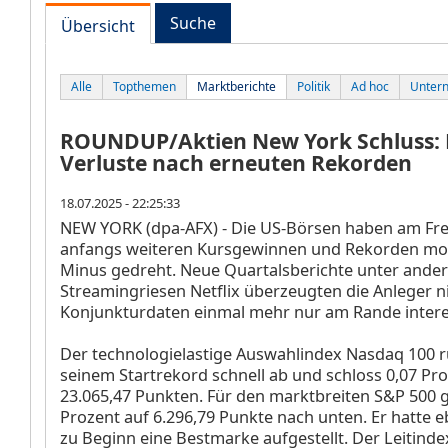
Suche
Übersicht
Alle
Topthemen
Marktberichte
Politik
Ad hoc
Unter
ROUNDUP/Aktien New York Schluss: 
Verluste nach erneuten Rekorden
18.07.2025 - 22:25:33
NEW YORK (dpa-AFX) - Die US-Börsen haben am Fre
anfangs weiteren Kursgewinnen und Rekorden mod
Minus gedreht. Neue Quartalsberichte unter and
Streamingriesen Netflix
überzeugten die Anleger n
Konjunkturdaten einmal mehr nur am Rande intere
Der technologielastige Auswahlindex Nasdaq 100
r
seinem Startrekord schnell ab und schloss 0,07 Pro
23.065,47 Punkten. Für den marktbreiten S&P 500
g
Prozent auf 6.296,79 Punkte nach unten. Er hatte eb
zu Beginn eine Bestmarke aufgestellt. Der Leitind