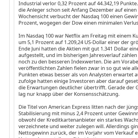
Industrial
verlor 0,32 Prozent auf 44.342,19 Punkte
die Anleger schon seit Anfang Dezember auf einen
Wochensicht verbucht der Nasdaq 100 einen Gewin
Prozent, wogegen der Dow einen minimalen Verlus
Im Nasdaq 100 war Netflix am Freitag mit einem 
um 5,1 Prozent auf 1.209,24 US-Dollar einer der grö
Ende Juni hatten die Aktien mit gut 1.341 Dollar ei
aufgestellt, und im bisherigen Jahresverlauf zählen
noch zu den besseren Indexwerten. Die am Vorab
veröffentlichten Zahlen fielen zwar in so gut wie al
Punkten etwas besser als von Analysten erwartet a
zufolge hatten einige Investoren aber darauf gesetz
die Erwartungen deutlicher übertrifft. Gerade der 
lag nur knapp über der Konsensschätzung.
Die Titel von American Express
litten nach der jüng
Stabilisierung mit minus 2,4 Prozent unter Gewin
obwohl der Kreditkartenanbieter ein starkes Wac
verzeichnete und weiter zulegen will. Allerdings gi
Nettogewinn zurück, der im Vorjahr vom Verkauf e