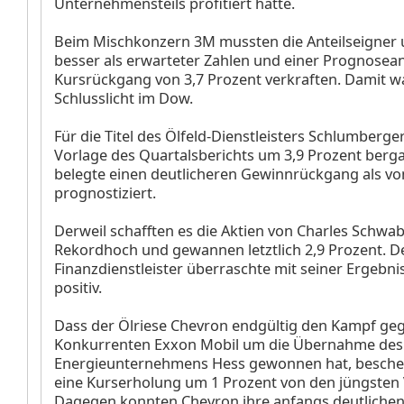
Unternehmensteils profitiert hatte.
Beim Mischkonzern 3M
mussten die Anteilseigner
besser als erwarteter Zahlen und einer Prognose
Kursrückgang von 3,7 Prozent verkraften. Damit w
Schlusslicht im Dow.
Für die Titel des Ölfeld-Dienstleisters Schlumberge
Vorlage des Quartalsberichts um 3,9 Prozent berga
belegte einen deutlicheren Gewinnrückgang als vo
prognostiziert.
Derweil schafften es die Aktien von Charles Schwa
Rekordhoch und gewannen letztlich 2,9 Prozent. D
Finanzdienstleister überraschte mit seiner Ergebn
positiv.
Dass der Ölriese Chevron
endgültig den Kampf ge
Konkurrenten Exxon Mobil
um die Übernahme des
Energieunternehmens Hess
gewonnen hat, besche
eine Kurserholung um 1 Prozent von den jüngsten 
Dagegen konnten Chevron ihre anfangs deutlichen