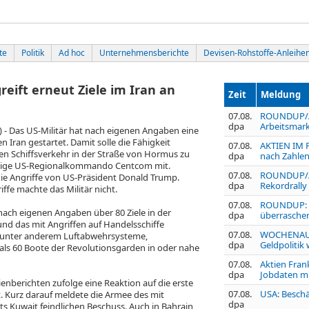
te
Politik
Ad hoc
Unternehmensberichte
Devisen-Rohstoffe-Anleihe
eift erneut Ziele im Iran an
Zeit
Meldung
07.08.
ROUNDUP/Ak
dpa
Arbeitsmark
Das US-Militär hat nach eigenen Angaben eine
 Iran gestartet. Damit solle die Fähigkeit
07.08.
AKTIEN IM F
en Schiffsverkehr in der Straße von Hormus zu
dpa
nach Zahlen
ändige US-Regionalkommando Centcom mit.
07.08.
ROUNDUP/Akt
e Angriffe von US-Präsident Donald Trump.
dpa
Rekordrally
ffe machte das Militär nicht.
07.08.
ROUNDUP: U
ach eigenen Angaben über 80 Ziele in der
dpa
überraschen
und das mit Angriffen auf Handelsschiffe
07.08.
WOCHENAUSB
en unter anderem Luftabwehrsysteme,
dpa
Geldpolitik
als 60 Boote der Revolutionsgarden in oder nahe
07.08.
Aktien Fran
dpa
Jobdaten m
enberichten zufolge eine Reaktion auf die erste
07.08.
USA: Beschä
. Kurz darauf meldete die Armee des mit
dpa
 Kuwait feindlichen Beschuss. Auch in Bahrain