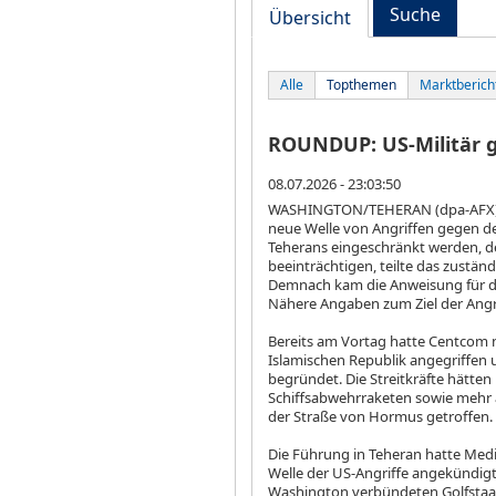
Suche
Übersicht
Alle
Topthemen
Marktberich
ROUNDUP: US-Militär gr
08.07.2026 - 23:03:50
WASHINGTON/TEHERAN (dpa-AFX) - 
neue Welle von Angriffen gegen den
Teherans eingeschränkt werden, d
beeinträchtigen, teilte das zust
Demnach kam die Anweisung für di
Nähere Angaben zum Ziel der Angri
Bereits am Vortag hatte Centcom n
Islamischen Republik angegriffen 
begründet. Die Streitkräfte hätt
Schiffsabwehrraketen sowie mehr 
der Straße von Hormus getroffen.
Die Führung in Teheran hatte Medi
Welle der US-Angriffe angekündigt
Washington verbündeten Golfstaats