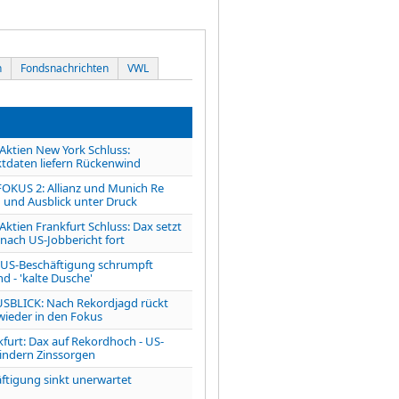
n
Fondsnachrichten
VWL
tien New York Schluss:
tdaten liefern Rückenwind
OKUS 2: Allianz und Munich Re
 und Ausblick unter Druck
ien Frankfurt Schluss: Dax setzt
 nach US-Jobbericht fort
S-Beschäftigung schrumpft
d - 'kalte Dusche'
LICK: Nach Rekordjagd rückt
 wieder in den Fokus
kfurt: Dax auf Rekordhoch - US-
indern Zinssorgen
ftigung sinkt unerwartet