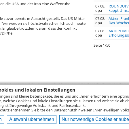
tten die USA und der Iran eine Waffenruhe
07.08.
ROUNDUP/We
dpa
kappt Umsat
e zuvor bereits in Aussicht gestellt. Das US-Militär
07.08.
Aktien Frank
dpa
Dax-Wochenp
d "wir werden sie höchstwahrscheinlich auch heute
r. Er glaube trotzdem daran, dass der Konflikt
07.08.
AKTIEN IM 
cf/DP/he
dpa
Erholungss
Seite
1
/
50
sich die Angaben auf die Vergangenheit beziehen und historische Wertentwicklunge
rformanceangaben handelt es sich stets um Bruttowertangaben. Bei Bruttowertang
okies und lokalen Einstellungen
), die beim Erwerb von Wertpapieren in der Regel anfallen, nicht berücksichti
lungen sind kleine Datenpakete, die es uns und Ihnen erleichtern eine opti
lungsrechner können Sie auf den einzelnen Wertpapierseiten Ihre individuell b
n, welche Cookies und lokale Einstellungen sie zulassen und welche sie able
gung sämtlicher Transaktionskosten und etwaigen Depotgebühren ergibt, errechne
 ist Ihre jeweilige Volksbank und Raiffeisenbank.
ungsschwankungen steigen oder fallen.
chutz
entnehmen Sie bitte den Datenschutzhinweisen Ihrer jeweiligen Volks
n
Auswahl übernehmen
Nur notwendige Cookies erlaub
ie
Nutzungsbedingungen
Datenschutz
Hilfe