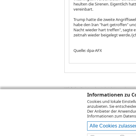
heulten die Sirenen. Eigentlich ha
vereinbart.
Trump hatte die zweite Angriffswell
habe den Iran "hart getroffen" un
Nacht wieder hart treffen", sagte e
zeitnah wieder beigelegt werde./j
Quelle: dpa-AFX
Wichtig:
Es ist zu berücksichtigen, dass 
zukünftige Ergebnisse darstellen. Bei Pe
Informationen zu Co
Provisionen, Gebühren und andere Entgelte
Cookies und lokale Einstel
Depotgebühren hinzu. Mit dem Wertentwick
anzubieten. Sie entscheide
Performance, die sich unter Berücksichti
Der Anbieter der Anwendung
kann die Rendite zudem infolge von Währ
Informationen zum
Datens
Alle Cookies zulasse
© 2026
DZ BANK AG
Bitte beachten Sie d