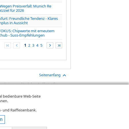
gen Preisverfall: Munich Re
zziel für 2026
furt: Freundliche Tendenz - Klares
lus in Aussicht
FOKUS: Chipwerte mit erneutem
chub - Suss-Empfehlungen
1
2
3
4
5
Seitenanfang
n keinen verlässlichen Indikator für
aben sind Transaktionskosten (wie z.B.
gt. Oftmals kommen auch noch
mal bedienbare Web-Seite
ereinigte Wertentwicklung bzw.
hnen.
n. Falls Kurse in Fremdwährung notieren,
- und Raiffeisenbank.
en