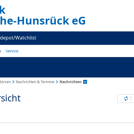
k
he-Hunsrück eG
depot/Watchlist
n
Service
Börsen
Nachrichten & Termine
Nachrichten
sicht
Inh