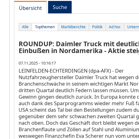
Suche
Übersicht
Alle
Topthemen
Marktberichte
Politik
Ad hoc
Unter
ROUNDUP: Daimler Truck mit deutli
Einbußen in Nordamerika - Aktie stei
07.11.2025 - 10:16:17
LEINFELDEN-ECHTERDINGEN (dpa-AFX) - Der
Nutzfahrzeughersteller Daimler Truck
hat wegen d
Branchenschwäche in seinem wichtigen Markt No
dritten Quartal deutlich Federn lassen müssen. U
Gewinn gingen deutlich zurück. In Europa konnte 
auch dank des Sparprogramms wieder mehr Fuß fa
USA scheint das Tal bei den Bestellungen zudem du
gegenüber dem sehr schwachen zweiten Quartal g
nach oben. Doch das Geschäft dort bleibt wegen d
Branchenflaute und Zöllen auf Stahl und Aluminium
weswegen Finanzchefin Eva Scherer nun vom unte