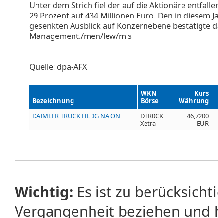
Unter dem Strich fiel der auf die Aktionäre entfal
29 Prozent auf 434 Millionen Euro. Den in diesem 
gesenkten Ausblick auf Konzernebene bestätigte d
Management./men/lew/mis
Quelle: dpa-AFX
WKN
Kurs
Bezeichnung
Börse
Währung
DAIMLER TRUCK HLDG NA ON
DTR0CK
46,7200
Xetra
EUR
Wichtig:
Es ist zu berücksicht
Vergangenheit beziehen und 