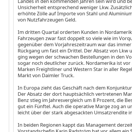
Landes in den kommenden Jahren sein wird und be
Unsicherheit entsprechend weniger Lkw. Zusätzlic
erhöhte Zölle auf Importe von Stahl und Aluminium
von Nutzfahrzeugen Geld.
Im dritten Quartal orderten Kunden in Nordamerik
Fahrzeugen zwar fast doppelt so viele wie im Vorqu
gegenüber dem Vorjahreszeitraum war das immer 
Rückgang um fast ein Drittel. Der Absatz von Lkw
ging wegen der schwachen Bestellungen in den Vo
sogar noch deutlicher zurück. Nordamerika ist vor
Marken Freightliner und Western Star in aller Regel
Markt von Daimler Truck.
In Europa zieht das Geschäft nach dem Konjunkturt
Der Absatz der dort hauptsächlich vertretenen Ma
Benz stieg im Jahresvergleich um 8 Prozent, die B
gut ein Fünftel. Auch die operative Marge zog an u
leicht über der stark abgesackten Umsatzrendite 
In beiden Regionen kappt das Management derzeit
Vorstandschefin Karin Radström hat vor allem ei