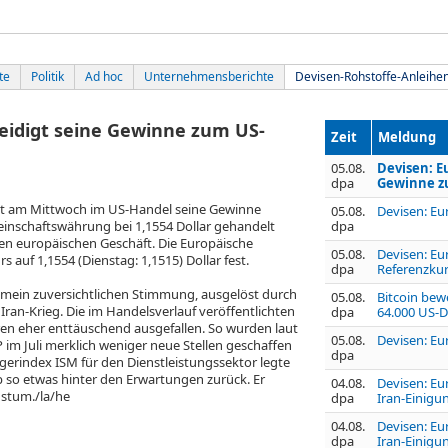
te
Politik
Ad hoc
Unternehmensberichte
Devisen-Rohstoffe-Anleihe
teidigt seine Gewinne zum US-
Zeit
Meldung
05.08.
Devisen: E
dpa
Gewinne z
t am Mittwoch im US-Handel seine Gewinne
05.08.
Devisen: Eu
einschaftswährung bei 1,1554 Dollar gehandelt
dpa
en europäischen Geschäft. Die Europäische
05.08.
Devisen: Eu
 auf 1,1554 (Dienstag: 1,1515) Dollar fest.
dpa
Referenzkur
lgemein zuversichtlichen Stimmung, ausgelöst durch
05.08.
Bitcoin bew
Iran-Krieg. Die im Handelsverlauf veröffentlichten
dpa
64.000 US-D
n eher enttäuschend ausgefallen. So wurden laut
05.08.
Devisen: Eu
 im Juli merklich weniger neue Stellen geschaffen
dpa
erindex ISM für den Dienstleistungssektor legte
eb so etwas hinter den Erwartungen zurück. Er
04.08.
Devisen: Eu
hstum./la/he
dpa
Iran-Einigu
04.08.
Devisen: Eu
dpa
Iran-Einigu