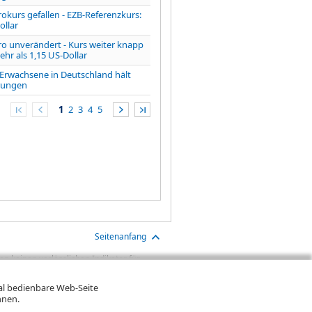
rokurs gefallen - EZB-Referenzkurs:
ollar
ro unverändert - Kurs weiter knapp
hr als 1,15 US-Dollar
 Erwachsene in Deutschland hält
rungen
1
2
3
4
5
Seitenanfang
n keinen verlässlichen Indikator für
aben sind Transaktionskosten (wie z.B.
gt. Oftmals kommen auch noch
mal bedienbare Web-Seite
ereinigte Wertentwicklung bzw.
hnen.
n. Falls Kurse in Fremdwährung notieren,