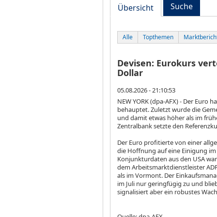
Suche
Übersicht
Alle
Topthemen
Marktberich
Devisen: Eurokurs ver
Dollar
05.08.2026 - 21:10:53
NEW YORK (dpa-AFX) - Der Euro
ha
behauptet. Zuletzt wurde die Gem
und damit etwas höher als im früh
Zentralbank setzte den Referenzkurs
Der Euro profitierte von einer al
die Hoffnung auf eine Einigung im 
Konjunkturdaten aus den USA ware
dem Arbeitsmarktdienstleister ADP
als im Vormont. Der Einkaufsmanag
im Juli nur geringfügig zu und bli
signalisiert aber ein robustes Wac
Quelle: dpa-AFX