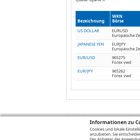
WKN
Bezeichnung
Börse
US DOLLAR
EURUSD
Europäische Z
JAPANESE YEN
EURJPY
Europäische Z
EUR/USD
965275
Forex vwd
EUR/JPY
965262
Forex vwd
Wichtig:
Es ist zu berücksichtigen, dass 
zukünftige Ergebnisse darstellen. Bei Pe
Informationen zu Co
Provisionen, Gebühren und andere Entgelte
Cookies und lokale Einstel
Depotgebühren hinzu. Mit dem Wertentwick
anzubieten. Sie entscheide
Performance, die sich unter Berücksichti
Der Anbieter der Anwendung