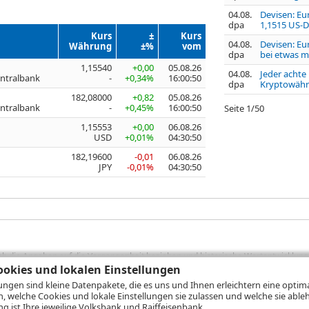
04.08.
Devisen: Eu
dpa
1,1515 US-D
Kurs
±
Kurs
04.08.
Devisen: Eu
Währung
±%
vom
dpa
bei etwas me
1,15540
+0,00
05.08.26
04.08.
Jeder achte
entralbank
-
+0,34%
16:00:50
dpa
Kryptowäh
182,08000
+0,82
05.08.26
entralbank
-
+0,45%
16:00:50
Seite
1
/
50
1,15553
+0,00
06.08.26
USD
+0,01%
04:30:50
182,19600
-0,01
06.08.26
JPY
-0,01%
04:30:50
sich die Angaben auf die Vergangenheit beziehen und historische Wertentwicklunge
rformanceangaben handelt es sich stets um Bruttowertangaben. Bei Bruttowertang
okies und lokalen Einstellungen
), die beim Erwerb von Wertpapieren in der Regel anfallen, nicht berücksichti
lungen sind kleine Datenpakete, die es uns und Ihnen erleichtern eine opti
lungsrechner können Sie auf den einzelnen Wertpapierseiten Ihre individuell b
n, welche Cookies und lokale Einstellungen sie zulassen und welche sie able
gung sämtlicher Transaktionskosten und etwaigen Depotgebühren ergibt, errechne
 ist Ihre jeweilige Volksbank und Raiffeisenbank.